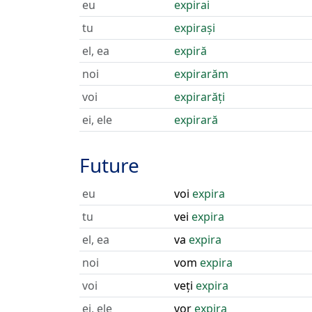
eu
expirai
tu
expirași
el, ea
expiră
noi
expirarăm
voi
expirarăți
ei, ele
expirară
Future
eu
voi
expira
tu
vei
expira
el, ea
va
expira
noi
vom
expira
voi
veți
expira
ei, ele
vor
expira