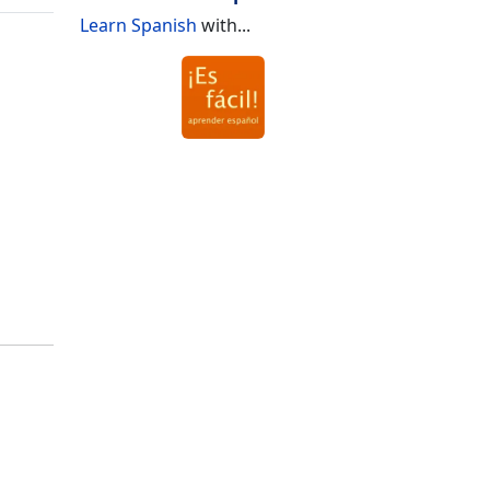
Learn Spanish
with...