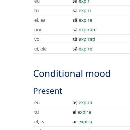
eu
să
expir
tu
să
expiri
el, ea
să
expire
noi
să
expirăm
voi
să
expirați
ei, ele
să
expire
Conditional mood
Present
eu
aș
expira
tu
ai
expira
el, ea
ar
expira