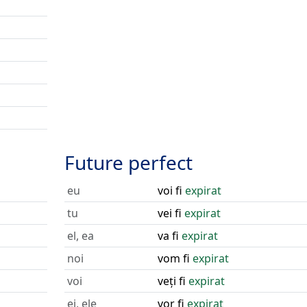
Future perfect
eu
voi fi
expirat
tu
vei fi
expirat
el, ea
va fi
expirat
noi
vom fi
expirat
voi
veți fi
expirat
ei, ele
vor fi
expirat