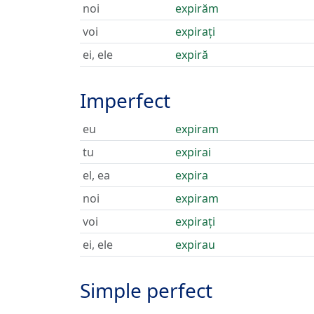
noi
expirăm
voi
expirați
ei, ele
expiră
Imperfect
eu
expiram
tu
expirai
el, ea
expira
noi
expiram
voi
expirați
ei, ele
expirau
Simple perfect