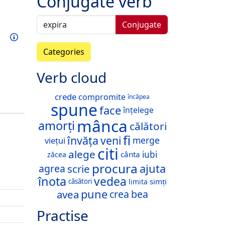
Conjugate verb
Conjugate
Train this verb
Info
Categories
Verb cloud
crede
compromite
încăpea
spune
face
înțelege
mânca
amorți
călători
fi
învăța
veni
merge
viețui
citi
alege
iubi
cânta
zăcea
procura
ajuta
scrie
agrea
înota
vedea
simți
căsători
limita
pune
avea
crea
bea
Practise