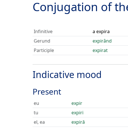
Conjugation of t
Infinitive
a expira
Gerund
expirând
Participle
expirat
Indicative mood
Present
eu
expir
tu
expiri
el, ea
expiră