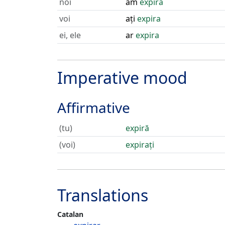
noi
am
expira
voi
ați
expira
ei, ele
ar
expira
Imperative mood
Affirmative
(tu)
expiră
(voi)
expirați
Translations
Catalan