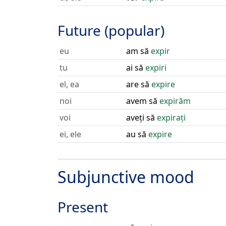
Future (popular)
eu
am să
expir
tu
ai să
expiri
el, ea
are să
expire
noi
avem să
expirăm
voi
aveți să
expirați
ei, ele
au să
expire
Subjunctive mood
Present