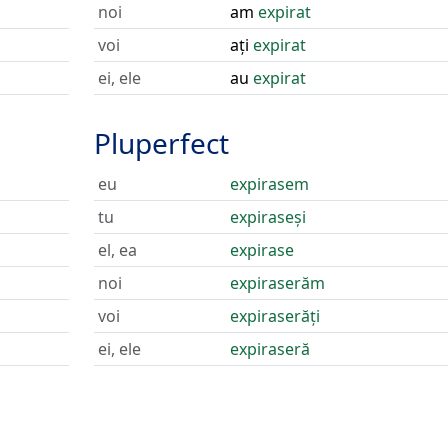
noi
am
expirat
voi
ați
expirat
ei, ele
au
expirat
Pluperfect
eu
expirasem
tu
expiraseși
el, ea
expirase
noi
expiraserăm
voi
expiraserăți
ei, ele
expiraseră