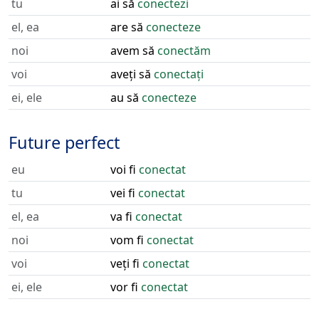
tu
ai să
conectezi
el, ea
are să
conecteze
noi
avem să
conectăm
voi
aveți să
conectați
ei, ele
au să
conecteze
Future perfect
eu
voi fi
conectat
tu
vei fi
conectat
el, ea
va fi
conectat
noi
vom fi
conectat
voi
veți fi
conectat
ei, ele
vor fi
conectat