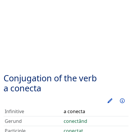
Conjugation of the verb
a conecta
Train thi
Inf
Infinitive
a conecta
Gerund
conectând
Participle
conectat