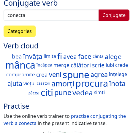
Conjugate verb
Conjugate
Categories
Verb cloud
fi
învăța
face
alege
avea
bea
limita
cânta
mânca
călători
scrie
merge
iubi
crede
încăpea
spune
veni
agrea
crea
compromite
înțelege
procura
amorți
înota
ajuta
viețui
căsători
citi
vedea
pune
simți
zăcea
Practise
Use the online verb trainer to
practise conjugating the
verb
a conecta
in the present indicative tense.