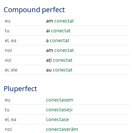
Compound perfect
eu
am
conectat
tu
ai
conectat
el, ea
a
conectat
noi
am
conectat
voi
ați
conectat
ei, ele
au
conectat
Pluperfect
eu
conectasem
tu
conectaseși
el, ea
conectase
noi
conectaserăm