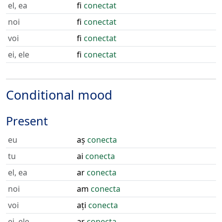
el, ea
fi
conectat
noi
fi
conectat
voi
fi
conectat
ei, ele
fi
conectat
Conditional mood
Present
eu
aș
conecta
tu
ai
conecta
el, ea
ar
conecta
noi
am
conecta
voi
ați
conecta
ei, ele
ar
conecta