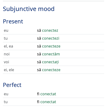
Subjunctive mood
Present
eu
să
conectez
tu
să
conectezi
el, ea
să
conecteze
noi
să
conectăm
voi
să
conectați
ei, ele
să
conecteze
Perfect
eu
fi
conectat
tu
fi
conectat