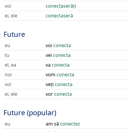
voi
conectaserăți
ei, ele
conectaseră
Future
eu
voi
conecta
tu
vei
conecta
el, ea
va
conecta
noi
vom
conecta
voi
veți
conecta
ei, ele
vor
conecta
Future (popular)
eu
am să
conectez