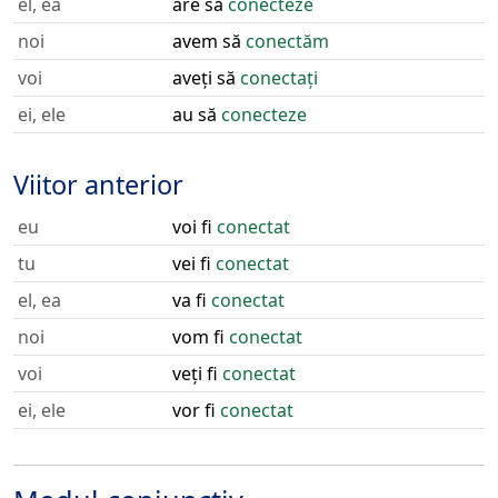
el, ea
are să
conecteze
noi
avem să
conectăm
voi
aveți să
conectați
ei, ele
au să
conecteze
Viitor anterior
eu
voi fi
conectat
tu
vei fi
conectat
el, ea
va fi
conectat
noi
vom fi
conectat
voi
veți fi
conectat
ei, ele
vor fi
conectat