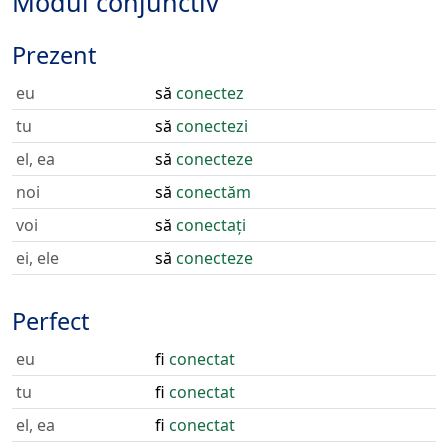
Modul conjunctiv
Prezent
eu
să
conectez
tu
să
conectezi
el, ea
să
conecteze
noi
să
conectăm
voi
să
conectați
ei, ele
să
conecteze
Perfect
eu
fi
conectat
tu
fi
conectat
el, ea
fi
conectat