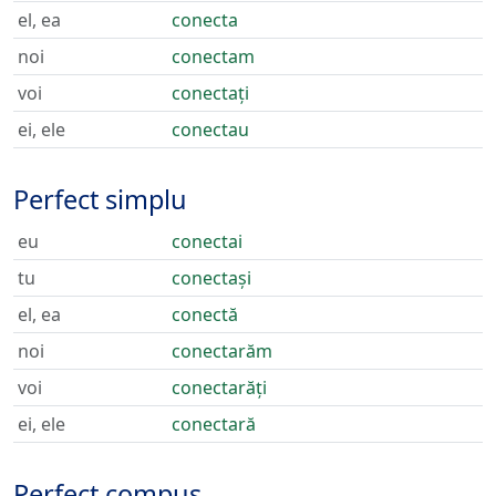
el, ea
conecta
noi
conectam
voi
conectați
ei, ele
conectau
Perfect simplu
eu
conectai
tu
conectași
el, ea
conectă
noi
conectarăm
voi
conectarăți
ei, ele
conectară
Perfect compus