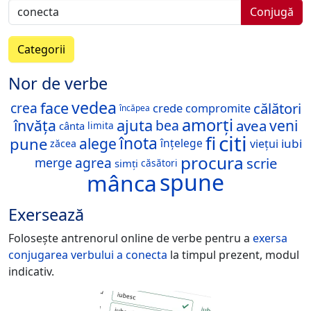
Conjugă
Categorii
Nor de verbe
vedea
face
călători
crea
crede
compromite
încăpea
amorți
învăța
ajuta
veni
avea
bea
cânta
limita
citi
fi
înota
pune
alege
înțelege
iubi
viețui
zăcea
procura
scrie
agrea
merge
simți
căsători
spune
mânca
Exersează
Folosește antrenorul online de verbe pentru a
exersa
conjugarea verbului
a conecta
la timpul prezent, modul
indicativ.