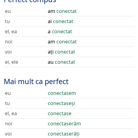
eu
am
conectat
tu
ai
conectat
el, ea
a
conectat
noi
am
conectat
voi
ați
conectat
ei, ele
au
conectat
Mai mult ca perfect
eu
conectasem
tu
conectaseși
el, ea
conectase
noi
conectaserăm
voi
conectaserăți