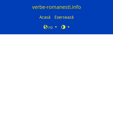
verbe-romanesti.info
Acasă
Exersează
ro