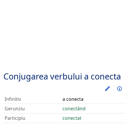
Conjugarea verbului
a conecta
Exerseaz
Inf
Infinitiv
a conecta
Gerunziu
conectând
Participiu
conectat