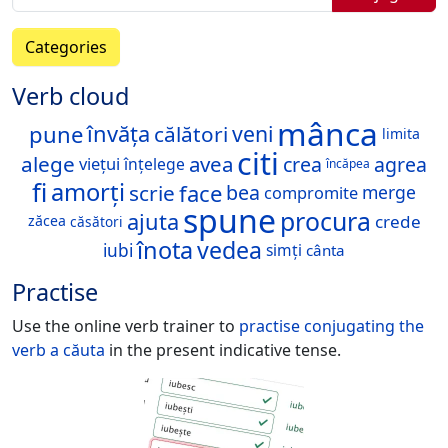
Categories
Verb cloud
mânca
pune
învăța
veni
călători
limita
citi
alege
avea
crea
agrea
viețui
înțelege
încăpea
fi
amorți
face
scrie
bea
merge
compromite
spune
procura
ajuta
crede
zăcea
căsători
înota
vedea
iubi
simți
cânta
Practise
Use the online verb trainer to
practise conjugating the
verb
a căuta
in the present indicative tense.