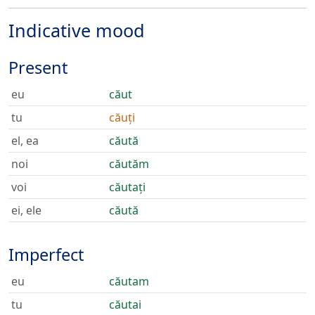
Indicative mood
Present
eu
căut
tu
căuți
el, ea
căută
noi
căutăm
voi
căutați
ei, ele
căută
Imperfect
eu
căutam
tu
căutai