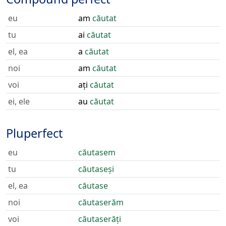
eu
am
căutat
tu
ai
căutat
el, ea
a
căutat
noi
am
căutat
voi
ați
căutat
ei, ele
au
căutat
Pluperfect
eu
căutasem
tu
căutaseși
el, ea
căutase
noi
căutaserăm
voi
căutaserăți