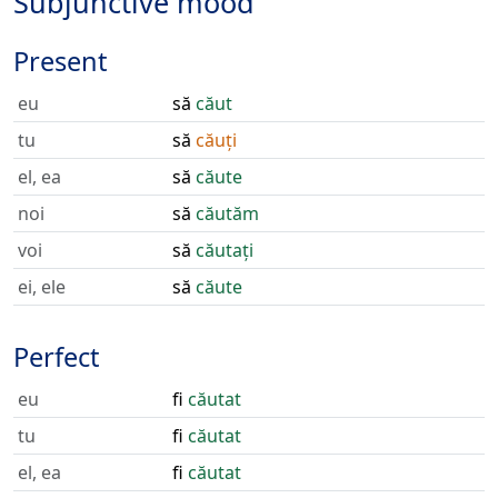
Subjunctive mood
Present
eu
să
căut
tu
să
căuți
el, ea
să
căute
noi
să
căutăm
voi
să
căutați
ei, ele
să
căute
Perfect
eu
fi
căutat
tu
fi
căutat
el, ea
fi
căutat