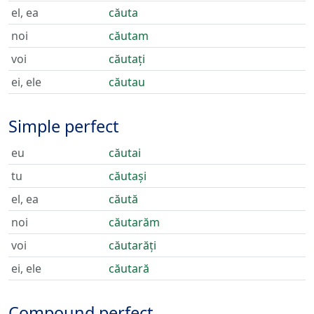
el, ea
căuta
noi
căutam
voi
căutați
ei, ele
căutau
Simple perfect
eu
căutai
tu
căutași
el, ea
căută
noi
căutarăm
voi
căutarăți
ei, ele
căutară
Compound perfect