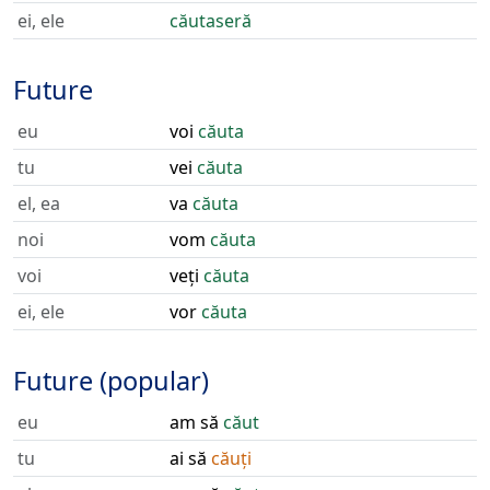
ei, ele
căutaseră
Future
eu
voi
căuta
tu
vei
căuta
el, ea
va
căuta
noi
vom
căuta
voi
veți
căuta
ei, ele
vor
căuta
Future (popular)
eu
am să
căut
tu
ai să
căuți