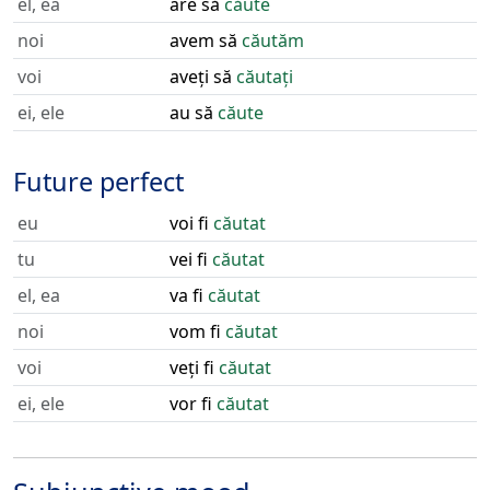
el, ea
are să
căute
noi
avem să
căutăm
voi
aveți să
căutați
ei, ele
au să
căute
Future perfect
eu
voi fi
căutat
tu
vei fi
căutat
el, ea
va fi
căutat
noi
vom fi
căutat
voi
veți fi
căutat
ei, ele
vor fi
căutat