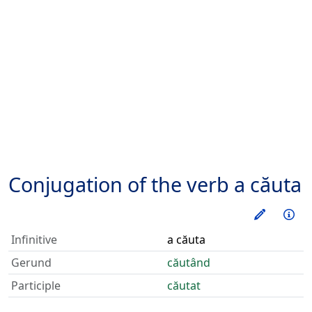
Conjugation of the verb
a căuta
Train thi
Inf
Infinitive
a căuta
Gerund
căutând
Participle
căutat