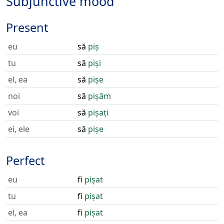
Subjunctive mood
Present
eu
să
piș
tu
să
piși
el, ea
să
pișe
noi
să
pișăm
voi
să
pișați
ei, ele
să
pișe
Perfect
eu
fi
pișat
tu
fi
pișat
el, ea
fi
pișat