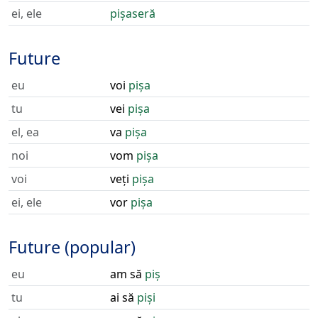
ei, ele
pișaseră
Future
eu
voi
pișa
tu
vei
pișa
el, ea
va
pișa
noi
vom
pișa
voi
veți
pișa
ei, ele
vor
pișa
Future (popular)
eu
am să
piș
tu
ai să
piși