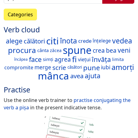
Categories
Verb cloud
citi
înota
vedea
alege
călători
crede
înțelege
spune
procura
veni
crea
bea
cânta
zăcea
fi
face
învăța
agrea
viețui
simți
limita
încăpea
amorți
pune
scrie
merge
iubi
compromite
căsători
mânca
ajuta
avea
Practise
Use the online verb trainer to
practise conjugating the
verb
a pișa
in the present indicative tense.