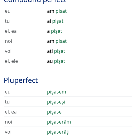
eu
am
pișat
tu
ai
pișat
el, ea
a
pișat
noi
am
pișat
voi
ați
pișat
ei, ele
au
pișat
Pluperfect
eu
pișasem
tu
pișaseși
el, ea
pișase
noi
pișaserăm
voi
pișaserăți