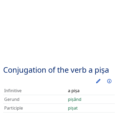
Conjugation of the verb
a pișa
Train thi
Inf
Infinitive
a pișa
Gerund
pișând
Participle
pișat