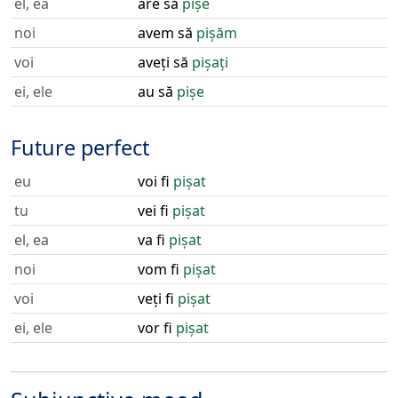
el, ea
are să
pișe
noi
avem să
pișăm
voi
aveți să
pișați
ei, ele
au să
pișe
Future perfect
eu
voi fi
pișat
tu
vei fi
pișat
el, ea
va fi
pișat
noi
vom fi
pișat
voi
veți fi
pișat
ei, ele
vor fi
pișat