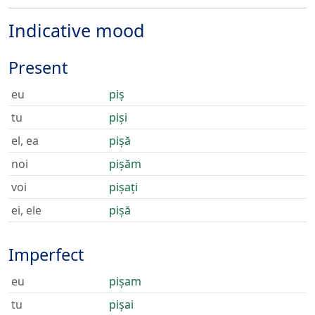
Indicative mood
Present
eu
piș
tu
piși
el, ea
pișă
noi
pișăm
voi
pișați
ei, ele
pișă
Imperfect
eu
pișam
tu
pișai