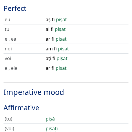
Perfect
eu
aș fi
pișat
tu
ai fi
pișat
el, ea
ar fi
pișat
noi
am fi
pișat
voi
ați fi
pișat
ei, ele
ar fi
pișat
Imperative mood
Affirmative
(tu)
pișă
(voi)
pișați