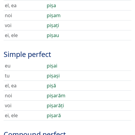
el, ea
pișa
noi
pișam
voi
pișați
ei, ele
pișau
Simple perfect
eu
pișai
tu
pișași
el, ea
pișă
noi
pișarăm
voi
pișarăți
ei, ele
pișară
Compound perfect