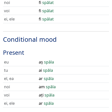
noi
fi
spălat
voi
fi
spălat
ei, ele
fi
spălat
Conditional mood
Present
eu
aș
spăla
tu
ai
spăla
el, ea
ar
spăla
noi
am
spăla
voi
ați
spăla
ei, ele
ar
spăla