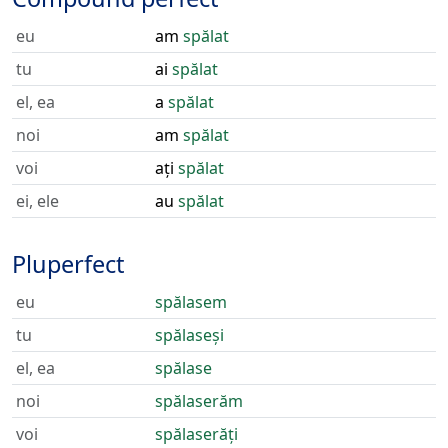
eu
am
spălat
tu
ai
spălat
el, ea
a
spălat
noi
am
spălat
voi
ați
spălat
ei, ele
au
spălat
Pluperfect
eu
spălasem
tu
spălaseși
el, ea
spălase
noi
spălaserăm
voi
spălaserăți