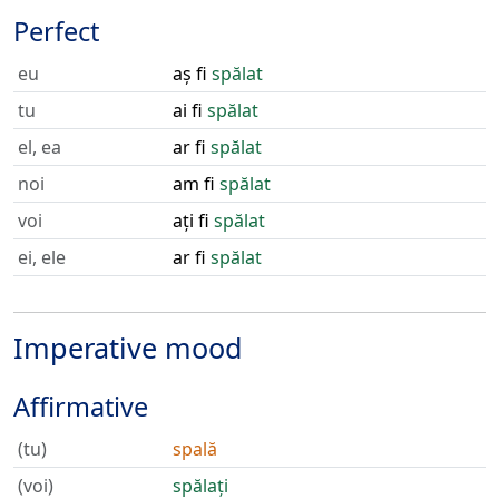
Perfect
eu
aș fi
spălat
tu
ai fi
spălat
el, ea
ar fi
spălat
noi
am fi
spălat
voi
ați fi
spălat
ei, ele
ar fi
spălat
Imperative mood
Affirmative
(tu)
spală
(voi)
spălați