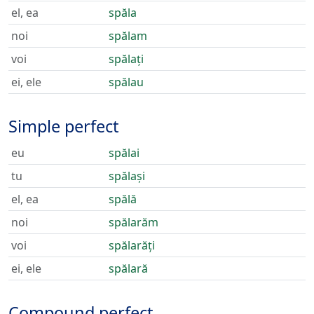
el, ea
spăla
noi
spălam
voi
spălați
ei, ele
spălau
Simple perfect
eu
spălai
tu
spălași
el, ea
spălă
noi
spălarăm
voi
spălarăți
ei, ele
spălară
Compound perfect