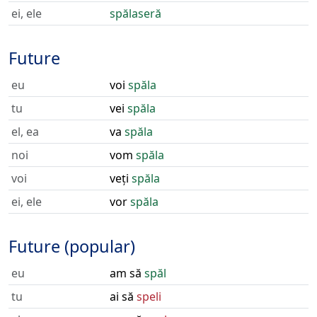
ei, ele
spălaseră
Future
eu
voi
spăla
tu
vei
spăla
el, ea
va
spăla
noi
vom
spăla
voi
veți
spăla
ei, ele
vor
spăla
Future (popular)
eu
am să
spăl
tu
ai să
speli