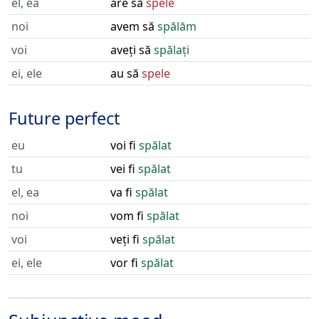
el, ea
are să
spele
noi
avem să
spălăm
voi
aveți să
spălați
ei, ele
au să
spele
Future perfect
eu
voi fi
spălat
tu
vei fi
spălat
el, ea
va fi
spălat
noi
vom fi
spălat
voi
veți fi
spălat
ei, ele
vor fi
spălat