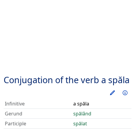
Conjugation of the verb
a spăla
Train thi
Inf
Infinitive
a spăla
Gerund
spălând
Participle
spălat