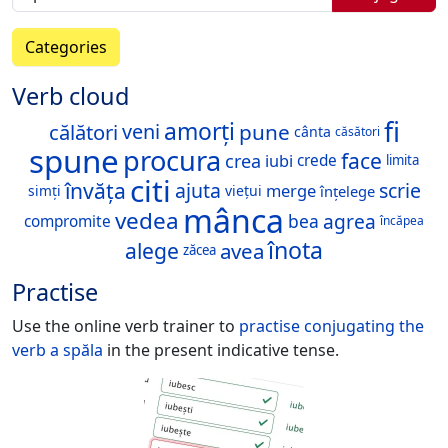
Categories
Verb cloud
fi
amorți
călători
pune
veni
cânta
căsători
spune
procura
face
crea
iubi
crede
limita
citi
învăța
ajuta
scrie
merge
viețui
înțelege
simți
mânca
vedea
agrea
bea
compromite
încăpea
înota
alege
avea
zăcea
Practise
Use the online verb trainer to
practise conjugating the
verb
a spăla
in the present indicative tense.