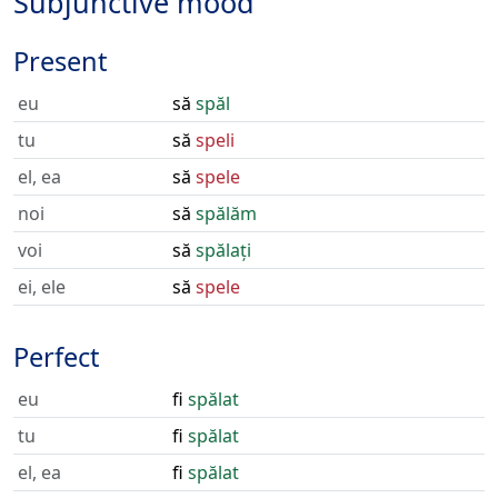
Subjunctive mood
Present
eu
să
spăl
tu
să
speli
el, ea
să
spele
noi
să
spălăm
voi
să
spălați
ei, ele
să
spele
Perfect
eu
fi
spălat
tu
fi
spălat
el, ea
fi
spălat