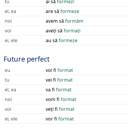
tu
ai să
formezi
el, ea
are să
formeze
noi
avem să
formăm
voi
aveți să
formați
ei, ele
au să
formeze
Future perfect
eu
voi fi
format
tu
vei fi
format
el, ea
va fi
format
noi
vom fi
format
voi
veți fi
format
ei, ele
vor fi
format