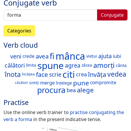
Conjugate verb
Conjugate
Categories
Verb cloud
mânca
fi
veni
avea
ajuta
crede
iubi
viețui
spune
amorți
călători
agrea
cânta
limita
zăcea
citi
înota
vedea
face
învăța
scrie
crea
încăpea
pune
merge
compromite
simți
înțelege
căsători
procura
alege
bea
Practise
Use the online verb trainer to
practise conjugating the
verb
a forma
in the present indicative tense.