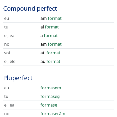
Compound perfect
eu
am
format
tu
ai
format
el, ea
a
format
noi
am
format
voi
ați
format
ei, ele
au
format
Pluperfect
eu
formasem
tu
formaseși
el, ea
formase
noi
formaserăm