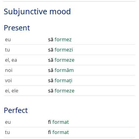
Subjunctive mood
Present
eu
să
formez
tu
să
formezi
el, ea
să
formeze
noi
să
formăm
voi
să
formați
ei, ele
să
formeze
Perfect
eu
fi
format
tu
fi
format