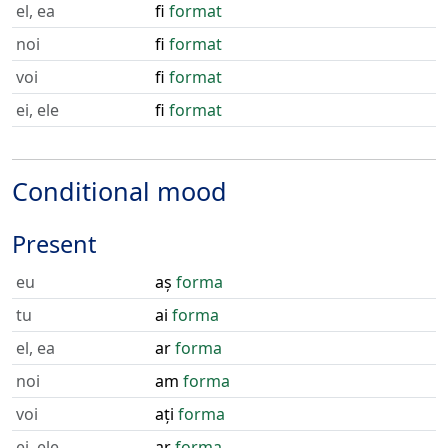
el, ea
fi
format
noi
fi
format
voi
fi
format
ei, ele
fi
format
Conditional mood
Present
eu
aș
forma
tu
ai
forma
el, ea
ar
forma
noi
am
forma
voi
ați
forma
ei, ele
ar
forma