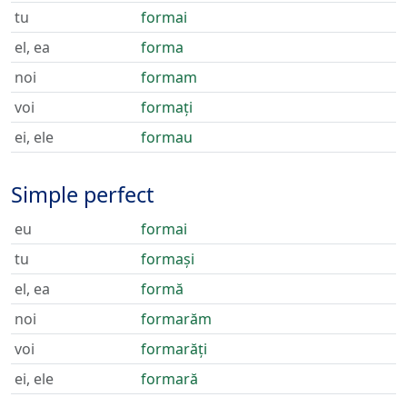
tu
formai
el, ea
forma
noi
formam
voi
formați
ei, ele
formau
Simple perfect
eu
formai
tu
formași
el, ea
formă
noi
formarăm
voi
formarăți
ei, ele
formară