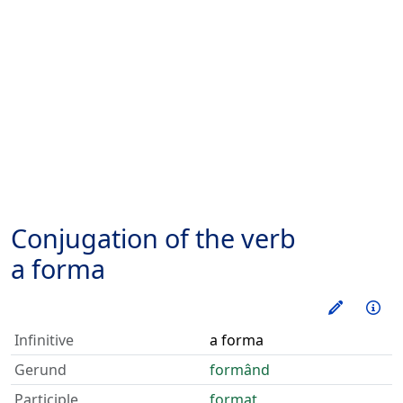
Conjugation of the verb
a forma
Train thi
Inf
Infinitive
a forma
Gerund
formând
Participle
format