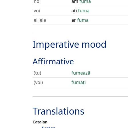
noi
am
fuma
voi
ați
fuma
ei, ele
ar
fuma
Imperative mood
Affirmative
(tu)
fumează
(voi)
fumați
Translations
Catalan