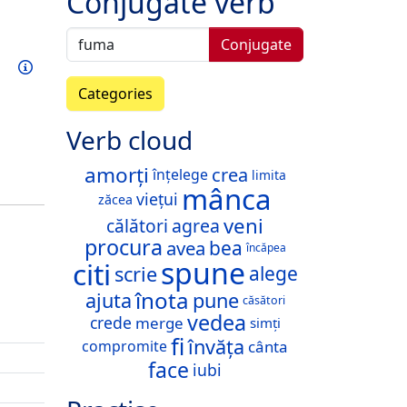
Conjugate verb
Conjugate
Train this verb
Info
Categories
Verb cloud
amorți
crea
înțelege
limita
mânca
viețui
zăcea
veni
călători
agrea
procura
avea
bea
încăpea
spune
citi
scrie
alege
înota
ajuta
pune
căsători
vedea
crede
merge
simți
fi
învăța
cânta
compromite
face
iubi