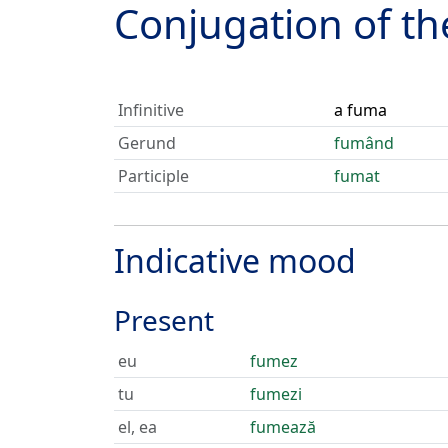
Conjugation of t
Infinitive
a fuma
Gerund
fumând
Participle
fumat
Indicative mood
Present
eu
fumez
tu
fumezi
el, ea
fumează