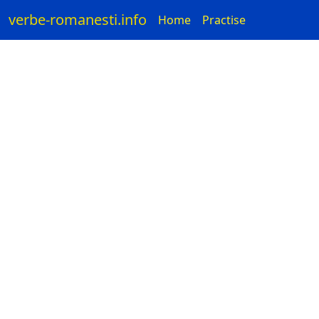
verbe-romanesti.info
Home
Practise