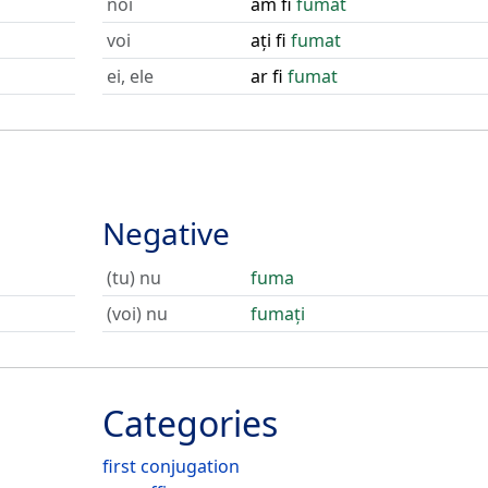
noi
am fi
fumat
voi
ați fi
fumat
ei, ele
ar fi
fumat
Negative
(tu) nu
fuma
(voi) nu
fumați
Categories
first conjugation