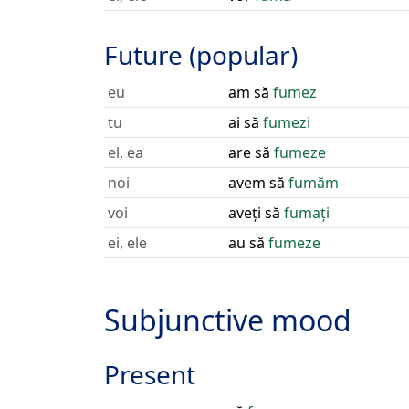
Future (popular)
eu
am să
fumez
tu
ai să
fumezi
el, ea
are să
fumeze
noi
avem să
fumăm
voi
aveți să
fumați
ei, ele
au să
fumeze
Subjunctive mood
Present