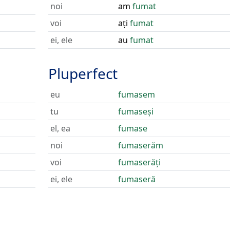
noi
am
fumat
voi
ați
fumat
ei, ele
au
fumat
Pluperfect
eu
fumasem
tu
fumaseși
el, ea
fumase
noi
fumaserăm
voi
fumaserăți
ei, ele
fumaseră