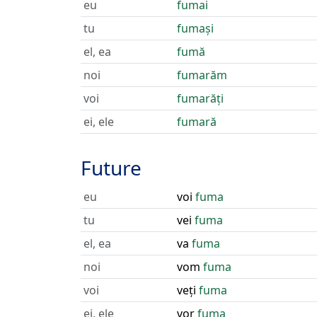
eu
fumai
tu
fumași
el, ea
fumă
noi
fumarăm
voi
fumarăți
ei, ele
fumară
Future
eu
voi
fuma
tu
vei
fuma
el, ea
va
fuma
noi
vom
fuma
voi
veți
fuma
ei, ele
vor
fuma