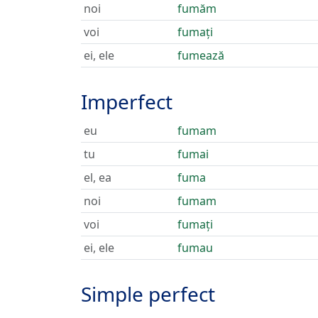
noi
fumăm
voi
fumați
ei, ele
fumează
Imperfect
eu
fumam
tu
fumai
el, ea
fuma
noi
fumam
voi
fumați
ei, ele
fumau
Simple perfect