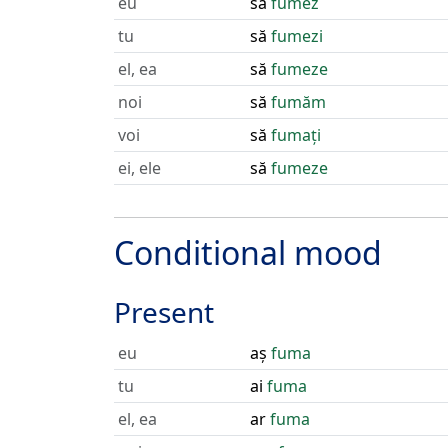
eu
să
fumez
tu
să
fumezi
el, ea
să
fumeze
noi
să
fumăm
voi
să
fumați
ei, ele
să
fumeze
Conditional mood
Present
eu
aș
fuma
tu
ai
fuma
el, ea
ar
fuma