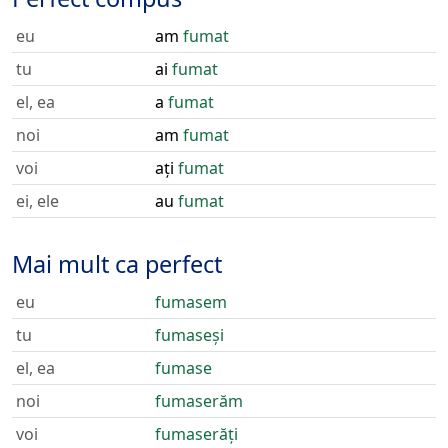
eu
am
fumat
tu
ai
fumat
el, ea
a
fumat
noi
am
fumat
voi
ați
fumat
ei, ele
au
fumat
Mai mult ca perfect
eu
fumasem
tu
fumaseși
el, ea
fumase
noi
fumaserăm
voi
fumaserăți