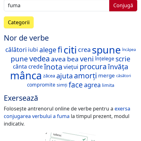
Conjugă
Categorii
Nor de verbe
citi
spune
fi
alege
crea
călători
iubi
încăpea
vedea
pune
veni
scrie
avea
bea
înțelege
înota
procura
învăța
viețui
cânta
crede
mânca
amorți
ajuta
merge
zăcea
căsători
face
agrea
compromite
simți
limita
Exersează
Folosește antrenorul online de verbe pentru a
exersa
conjugarea verbului
a fuma
la timpul prezent, modul
indicativ.