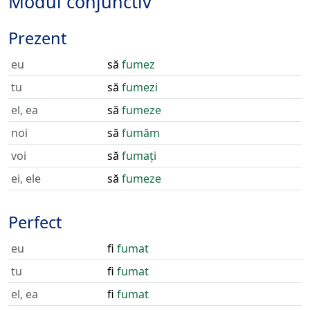
Modul conjunctiv
Prezent
eu
să
fumez
tu
să
fumezi
el, ea
să
fumeze
noi
să
fumăm
voi
să
fumați
ei, ele
să
fumeze
Perfect
eu
fi
fumat
tu
fi
fumat
el, ea
fi
fumat