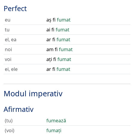
Perfect
eu
aș fi
fumat
tu
ai fi
fumat
el, ea
ar fi
fumat
noi
am fi
fumat
voi
ați fi
fumat
ei, ele
ar fi
fumat
Modul imperativ
Afirmativ
(tu)
fumează
(voi)
fumați