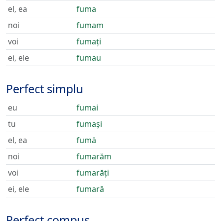
el, ea
fuma
noi
fumam
voi
fumați
ei, ele
fumau
Perfect simplu
eu
fumai
tu
fumași
el, ea
fumă
noi
fumarăm
voi
fumarăți
ei, ele
fumară
Perfect compus