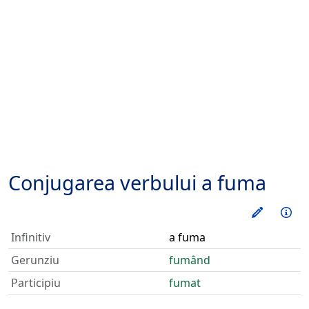
Conjugarea verbului
a fuma
Exerseaz
Inf
Infinitiv
a fuma
Gerunziu
fumând
Participiu
fumat