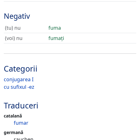
Negativ
(tu) nu
fuma
(voi) nu
fumați
Categorii
conjugarea I
cu sufixul -ez
Traduceri
catalană
fumar
germană
rauchen