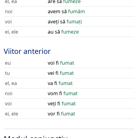
el, ea
are să
fumeze
noi
avem să
fumăm
voi
aveți să
fumați
ei, ele
au să
fumeze
Viitor anterior
eu
voi fi
fumat
tu
vei fi
fumat
el, ea
va fi
fumat
noi
vom fi
fumat
voi
veți fi
fumat
ei, ele
vor fi
fumat