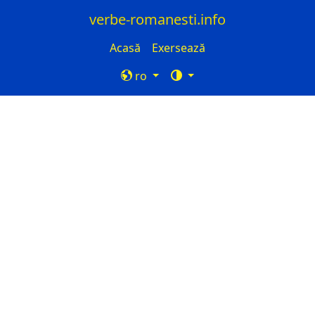
verbe-romanesti.info
Acasă
Exersează
ro