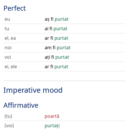
Perfect
eu
aș fi
purtat
tu
ai fi
purtat
el, ea
ar fi
purtat
noi
am fi
purtat
voi
ați fi
purtat
ei, ele
ar fi
purtat
Imperative mood
Affirmative
(tu)
poartă
(voi)
purtați