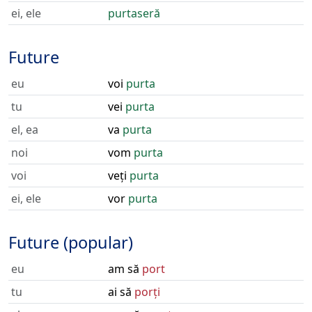
ei, ele
purtaseră
Future
eu
voi
purta
tu
vei
purta
el, ea
va
purta
noi
vom
purta
voi
veți
purta
ei, ele
vor
purta
Future (popular)
eu
am să
port
tu
ai să
porți