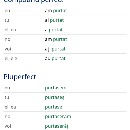
eu
am
purtat
tu
ai
purtat
el, ea
a
purtat
noi
am
purtat
voi
ați
purtat
ei, ele
au
purtat
Pluperfect
eu
purtasem
tu
purtaseși
el, ea
purtase
noi
purtaserăm
voi
purtaserăți