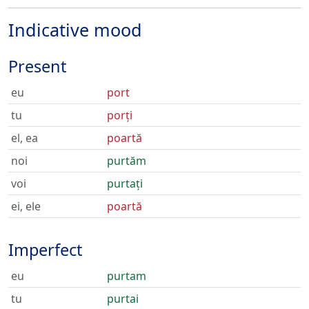
Indicative mood
Present
eu
port
tu
porți
el, ea
poartă
noi
purtăm
voi
purtați
ei, ele
poartă
Imperfect
eu
purtam
tu
purtai