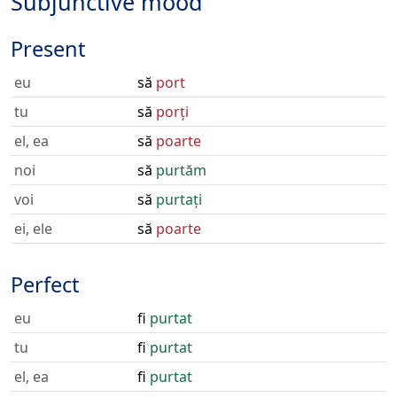
Subjunctive mood
Present
eu
să
port
tu
să
porți
el, ea
să
poarte
noi
să
purtăm
voi
să
purtați
ei, ele
să
poarte
Perfect
eu
fi
purtat
tu
fi
purtat
el, ea
fi
purtat