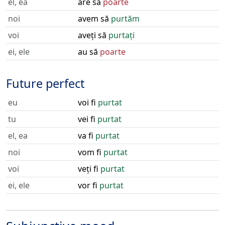
el, ea
are să
poarte
noi
avem să
purtăm
voi
aveți să
purtați
ei, ele
au să
poarte
Future perfect
eu
voi fi
purtat
tu
vei fi
purtat
el, ea
va fi
purtat
noi
vom fi
purtat
voi
veți fi
purtat
ei, ele
vor fi
purtat