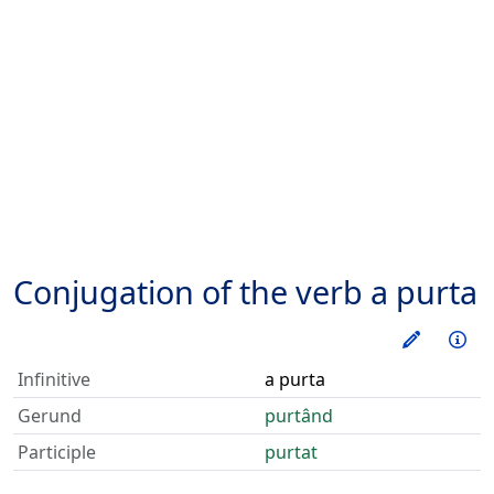
Conjugation of the verb
a purta
Train thi
Inf
Infinitive
a purta
Gerund
purtând
Participle
purtat