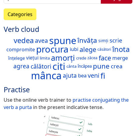
Categories
Verb cloud
spune
vedea
învăța
avea
scrie
simți
procura
înota
alege
iubi
compromite
căsători
amorți
face
merge
viețui
înțelege
limita
crede
zăcea
citi
pune
agrea
călători
crea
încăpea
cânta
mânca
fi
veni
ajuta
bea
Practise
Use the online verb trainer to
practise conjugating the
verb
a purta
in the present indicative tense.