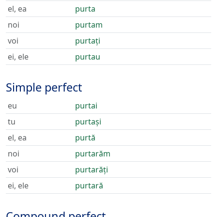
el, ea
purta
noi
purtam
voi
purtați
ei, ele
purtau
Simple perfect
eu
purtai
tu
purtași
el, ea
purtă
noi
purtarăm
voi
purtarăți
ei, ele
purtară
Compound perfect