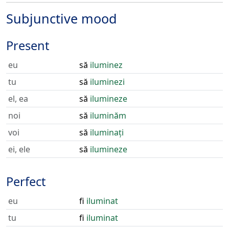
Subjunctive mood
Present
eu
să
iluminez
tu
să
iluminezi
el, ea
să
ilumineze
noi
să
iluminăm
voi
să
iluminați
ei, ele
să
ilumineze
Perfect
eu
fi
iluminat
tu
fi
iluminat