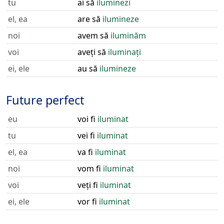
tu
ai să
iluminezi
el, ea
are să
ilumineze
noi
avem să
iluminăm
voi
aveți să
iluminați
ei, ele
au să
ilumineze
Future perfect
eu
voi fi
iluminat
tu
vei fi
iluminat
el, ea
va fi
iluminat
noi
vom fi
iluminat
voi
veți fi
iluminat
ei, ele
vor fi
iluminat