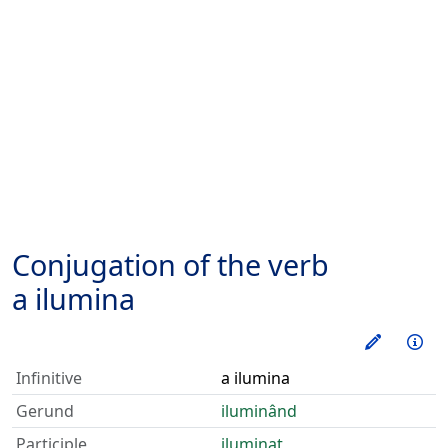
Conjugation of the verb
a ilumina
Train thi
Inf
Infinitive
a ilumina
Gerund
iluminând
Participle
iluminat