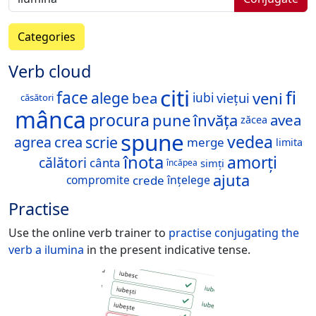
Categories
Verb cloud
citi
fi
face
veni
alege
bea
viețui
iubi
căsători
mânca
procura
pune
învăța
avea
zăcea
spune
vedea
scrie
crea
agrea
merge
limita
înota
amorți
călători
cânta
simți
încăpea
ajuta
crede
compromite
înțelege
Practise
Use the online verb trainer to
practise conjugating the
verb
a ilumina
in the present indicative tense.