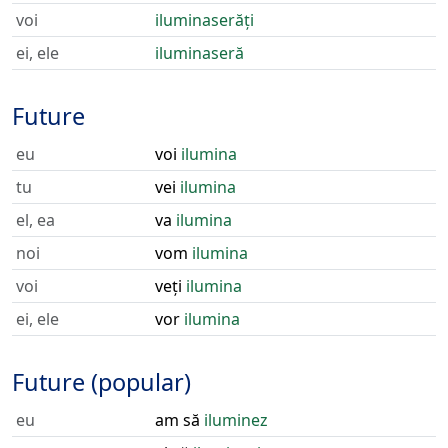
voi
iluminaserăți
ei, ele
iluminaseră
Future
eu
voi
ilumina
tu
vei
ilumina
el, ea
va
ilumina
noi
vom
ilumina
voi
veți
ilumina
ei, ele
vor
ilumina
Future (popular)
eu
am să
iluminez