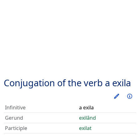
Conjugation of the verb
a exila
Train thi
Inf
Infinitive
a exila
Gerund
exilând
Participle
exilat