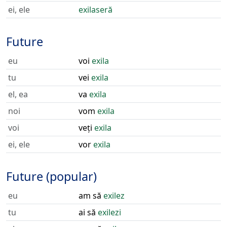
ei, ele
exilaseră
Future
eu
voi
exila
tu
vei
exila
el, ea
va
exila
noi
vom
exila
voi
veți
exila
ei, ele
vor
exila
Future (popular)
eu
am să
exilez
tu
ai să
exilezi