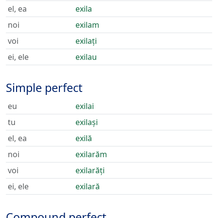
el, ea
exila
noi
exilam
voi
exilați
ei, ele
exilau
Simple perfect
eu
exilai
tu
exilași
el, ea
exilă
noi
exilarăm
voi
exilarăți
ei, ele
exilară
Compound perfect