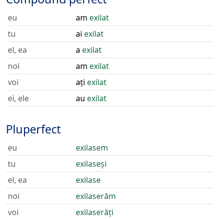
eu
am
exilat
tu
ai
exilat
el, ea
a
exilat
noi
am
exilat
voi
ați
exilat
ei, ele
au
exilat
Pluperfect
eu
exilasem
tu
exilaseși
el, ea
exilase
noi
exilaserăm
voi
exilaserăți