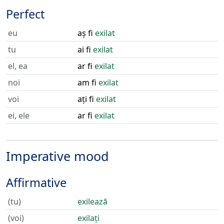
Perfect
eu
aș fi
exilat
tu
ai fi
exilat
el, ea
ar fi
exilat
noi
am fi
exilat
voi
ați fi
exilat
ei, ele
ar fi
exilat
Imperative mood
Affirmative
(tu)
exilează
(voi)
exilați