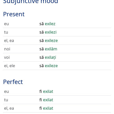
Subjunctive mood
Present
eu
să
exilez
tu
să
exilezi
el, ea
să
exileze
noi
să
exilăm
voi
să
exilați
ei, ele
să
exileze
Perfect
eu
fi
exilat
tu
fi
exilat
el, ea
fi
exilat