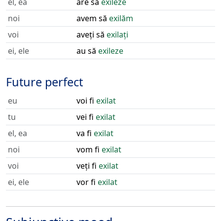
el, ea
are să
exileze
noi
avem să
exilăm
voi
aveți să
exilați
ei, ele
au să
exileze
Future perfect
eu
voi fi
exilat
tu
vei fi
exilat
el, ea
va fi
exilat
noi
vom fi
exilat
voi
veți fi
exilat
ei, ele
vor fi
exilat