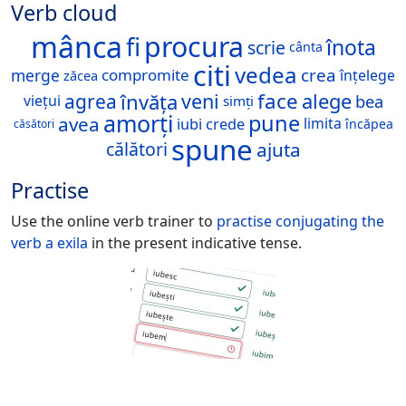
Verb cloud
mânca
procura
fi
înota
scrie
cânta
citi
vedea
crea
merge
compromite
înțelege
zăcea
face
învăța
veni
alege
agrea
bea
viețui
simți
amorți
pune
avea
limita
iubi
crede
încăpea
căsători
spune
ajuta
călători
Practise
Use the online verb trainer to
practise conjugating the
verb
a exila
in the present indicative tense.