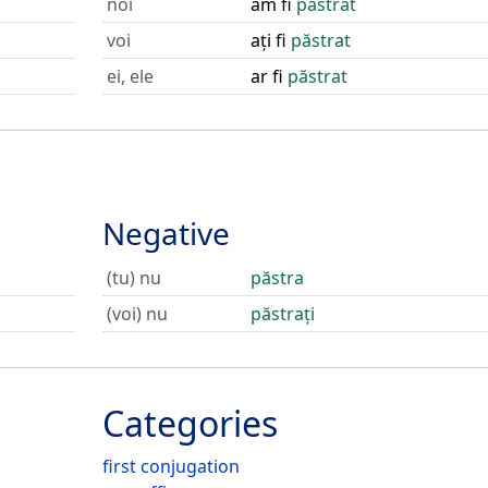
noi
am fi
păstrat
voi
ați fi
păstrat
ei, ele
ar fi
păstrat
Negative
(tu) nu
păstra
(voi) nu
păstrați
Categories
first conjugation