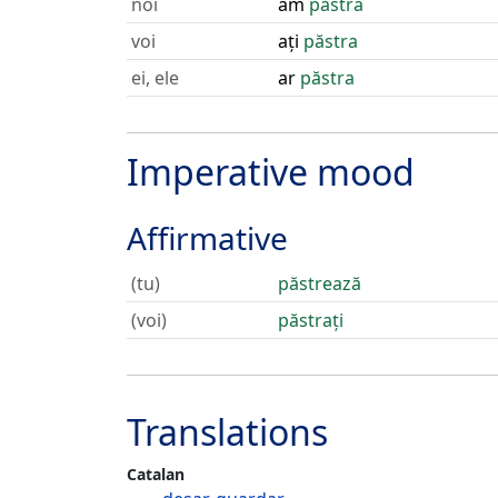
noi
am
păstra
voi
ați
păstra
ei, ele
ar
păstra
Imperative mood
Affirmative
(tu)
păstrează
(voi)
păstrați
Translations
Catalan