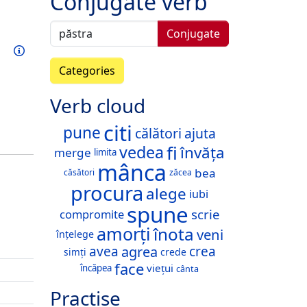
Conjugate verb
Conjugate
Train this verb
Info
Categories
Verb cloud
citi
pune
călători
ajuta
fi
vedea
învăța
merge
limita
mânca
bea
căsători
zăcea
procura
alege
iubi
spune
scrie
compromite
amorți
înota
veni
înțelege
agrea
avea
crea
simți
crede
face
viețui
încăpea
cânta
Practise