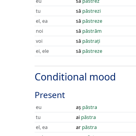
eu
să
păstrez
tu
să
păstrezi
el, ea
să
păstreze
noi
să
păstrăm
voi
să
păstrați
ei, ele
să
păstreze
Conditional mood
Present
eu
aș
păstra
tu
ai
păstra
el, ea
ar
păstra