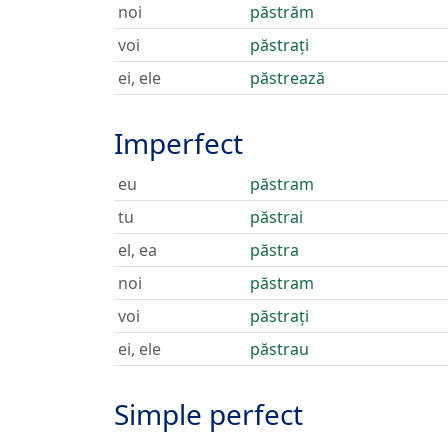
noi
păstrăm
voi
păstrați
ei, ele
păstrează
Imperfect
eu
păstram
tu
păstrai
el, ea
păstra
noi
păstram
voi
păstrați
ei, ele
păstrau
Simple perfect