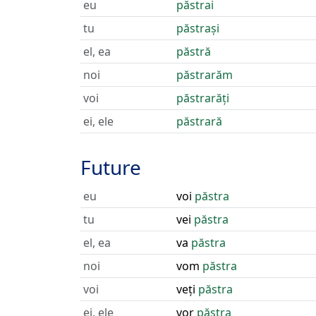
eu
păstrai
tu
păstrași
el, ea
păstră
noi
păstrarăm
voi
păstrarăți
ei, ele
păstrară
Future
eu
voi
păstra
tu
vei
păstra
el, ea
va
păstra
noi
vom
păstra
voi
veți
păstra
ei, ele
vor
păstra