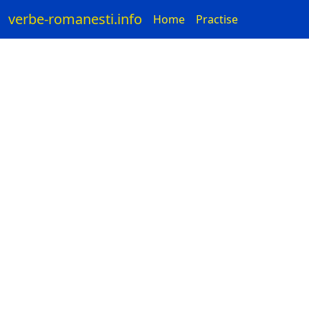
verbe-romanesti.info
Home
Practise