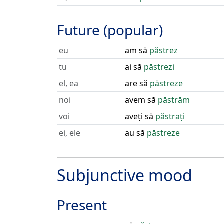
Future (popular)
eu
am să
păstrez
tu
ai să
păstrezi
el, ea
are să
păstreze
noi
avem să
păstrăm
voi
aveți să
păstrați
ei, ele
au să
păstreze
Subjunctive mood
Present