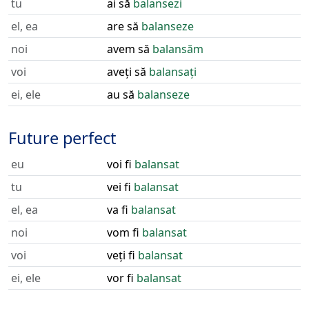
tu
ai să
balansezi
el, ea
are să
balanseze
noi
avem să
balansăm
voi
aveți să
balansați
ei, ele
au să
balanseze
Future perfect
eu
voi fi
balansat
tu
vei fi
balansat
el, ea
va fi
balansat
noi
vom fi
balansat
voi
veți fi
balansat
ei, ele
vor fi
balansat