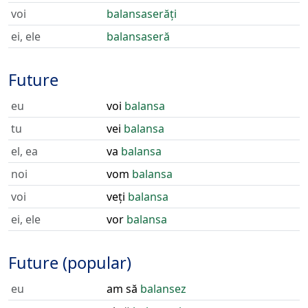
voi
balansaserăți
ei, ele
balansaseră
Future
eu
voi
balansa
tu
vei
balansa
el, ea
va
balansa
noi
vom
balansa
voi
veți
balansa
ei, ele
vor
balansa
Future (popular)
eu
am să
balansez