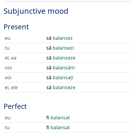
Subjunctive mood
Present
eu
să
balansez
tu
să
balansezi
el, ea
să
balanseze
noi
să
balansăm
voi
să
balansați
ei, ele
să
balanseze
Perfect
eu
fi
balansat
tu
fi
balansat