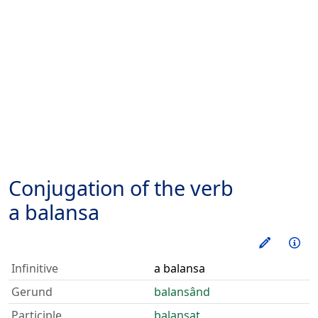
Conjugation of the verb
a balansa
Train thi
Inf
Infinitive
a balansa
Gerund
balansând
Participle
balansat