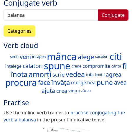
Conjugate verb
Conjugate
Categories
Verb cloud
mânca
citi
alege
veni
simți
încăpea
căsători
spune
fi
călători
compromite
înțelege
crede
cânta
amorți
înota
vedea
agrea
scrie
iubi
limita
procura
învăța
pune
face
avea
merge
bea
ajuta
crea
viețui
zăcea
Practise
Use the online verb trainer to
practise conjugating the
verb
a balansa
in the present indicative tense.