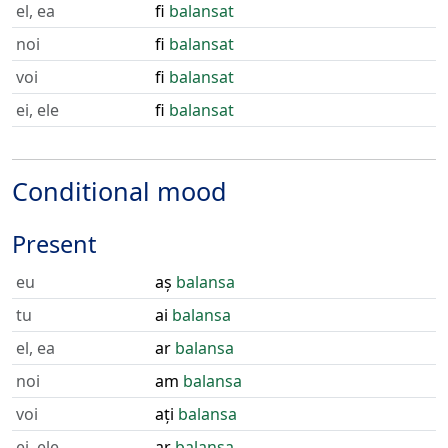
el, ea
fi
balansat
noi
fi
balansat
voi
fi
balansat
ei, ele
fi
balansat
Conditional mood
Present
eu
aș
balansa
tu
ai
balansa
el, ea
ar
balansa
noi
am
balansa
voi
ați
balansa
ei, ele
ar
balansa