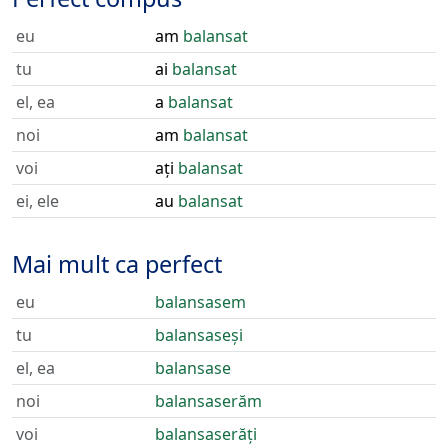
eu
am
balansat
tu
ai
balansat
el, ea
a
balansat
noi
am
balansat
voi
ați
balansat
ei, ele
au
balansat
Mai mult ca perfect
eu
balansasem
tu
balansaseși
el, ea
balansase
noi
balansaserăm
voi
balansaserăți