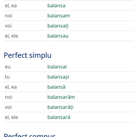
el, ea
balansa
noi
balansam
voi
balansați
ei, ele
balansau
Perfect simplu
eu
balansai
tu
balansași
el, ea
balansă
noi
balansarăm
voi
balansarăți
ei, ele
balansară
Perfect compus