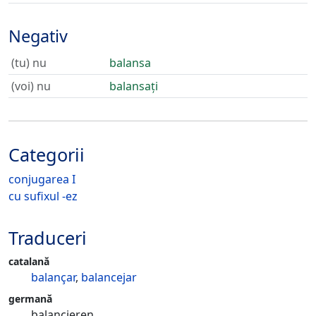
Negativ
(tu) nu
balansa
(voi) nu
balansați
Categorii
conjugarea I
cu sufixul -ez
Traduceri
catalană
balançar
,
balancejar
germană
balancieren