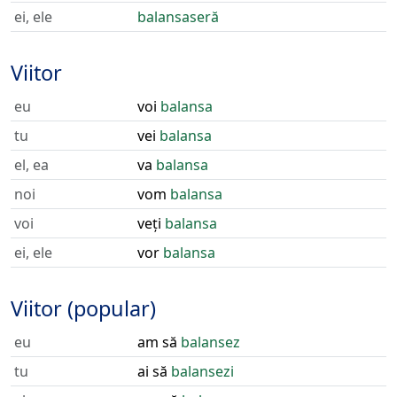
ei, ele
balansaseră
Viitor
eu
voi
balansa
tu
vei
balansa
el, ea
va
balansa
noi
vom
balansa
voi
veți
balansa
ei, ele
vor
balansa
Viitor (popular)
eu
am să
balansez
tu
ai să
balansezi