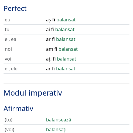
Perfect
eu
aș fi
balansat
tu
ai fi
balansat
el, ea
ar fi
balansat
noi
am fi
balansat
voi
ați fi
balansat
ei, ele
ar fi
balansat
Modul imperativ
Afirmativ
(tu)
balansează
(voi)
balansați