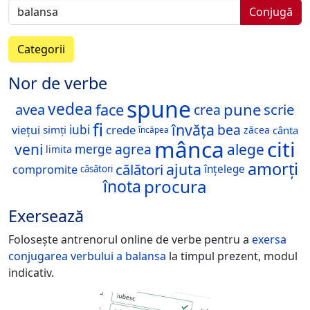
Conjugă
Categorii
Nor de verbe
spune
vedea
pune
face
avea
scrie
crea
fi
învăța
bea
crede
iubi
viețui
simți
cânta
zăcea
încăpea
mânca
citi
veni
alege
agrea
merge
limita
amorți
ajuta
călători
compromite
înțelege
căsători
procura
înota
Exersează
Folosește antrenorul online de verbe pentru a
exersa
conjugarea verbului
a balansa
la timpul prezent, modul
indicativ.