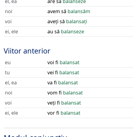
el, ea
are să
balanseze
noi
avem să
balansăm
voi
aveți să
balansați
ei, ele
au să
balanseze
Viitor anterior
eu
voi fi
balansat
tu
vei fi
balansat
el, ea
va fi
balansat
noi
vom fi
balansat
voi
veți fi
balansat
ei, ele
vor fi
balansat