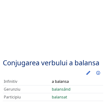
Conjugarea verbului
a balansa
Exerseaz
Inf
Infinitiv
a balansa
Gerunziu
balansând
Participiu
balansat