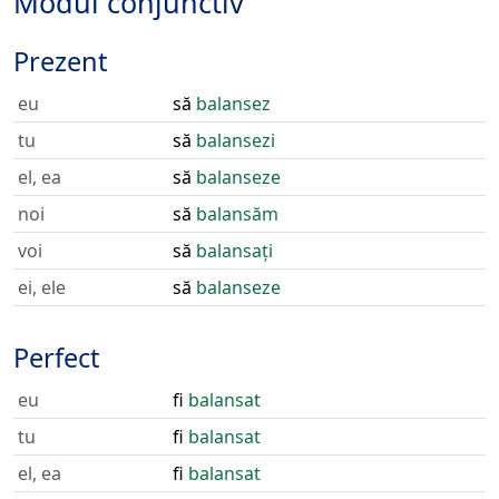
Modul conjunctiv
Prezent
eu
să
balansez
tu
să
balansezi
el, ea
să
balanseze
noi
să
balansăm
voi
să
balansați
ei, ele
să
balanseze
Perfect
eu
fi
balansat
tu
fi
balansat
el, ea
fi
balansat