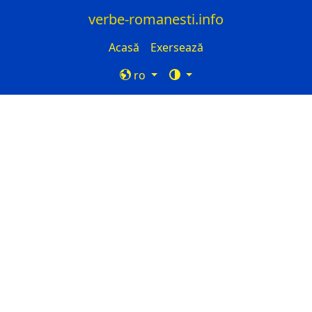
verbe-romanesti.info
Acasă
Exersează
ro