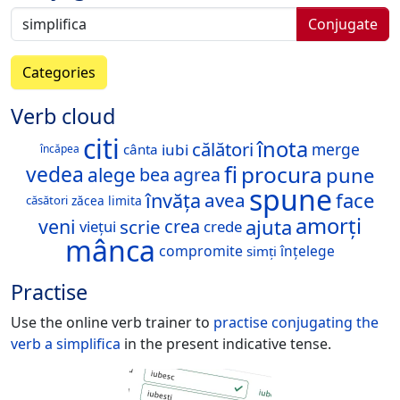
Conjugate
Categories
Verb cloud
citi
înota
călători
merge
iubi
cânta
încăpea
fi
procura
vedea
pune
alege
bea
agrea
spune
face
învăța
avea
căsători
zăcea
limita
amorți
ajuta
veni
scrie
crea
viețui
crede
mânca
compromite
înțelege
simți
Practise
Use the online verb trainer to
practise conjugating the
verb
a simplifica
in the present indicative tense.