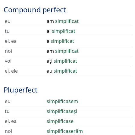
Compound perfect
eu
am
simplificat
tu
ai
simplificat
el, ea
a
simplificat
noi
am
simplificat
voi
ați
simplificat
ei, ele
au
simplificat
Pluperfect
eu
simplificasem
tu
simplificaseși
el, ea
simplificase
noi
simplificaserăm