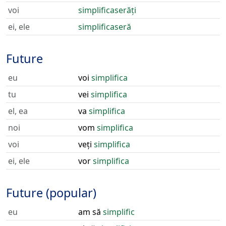
voi
simplificaserăți
ei, ele
simplificaseră
Future
eu
voi
simplifica
tu
vei
simplifica
el, ea
va
simplifica
noi
vom
simplifica
voi
veți
simplifica
ei, ele
vor
simplifica
Future (popular)
eu
am să
simplific