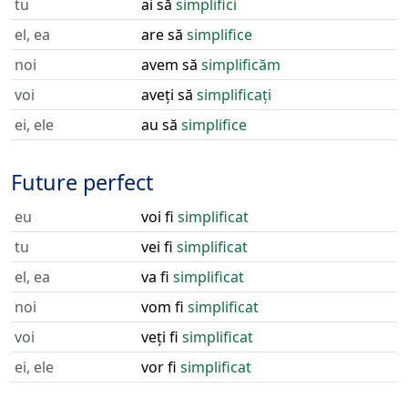
tu
ai să
simplifici
el, ea
are să
simplifice
noi
avem să
simplificăm
voi
aveți să
simplificați
ei, ele
au să
simplifice
Future perfect
eu
voi fi
simplificat
tu
vei fi
simplificat
el, ea
va fi
simplificat
noi
vom fi
simplificat
voi
veți fi
simplificat
ei, ele
vor fi
simplificat