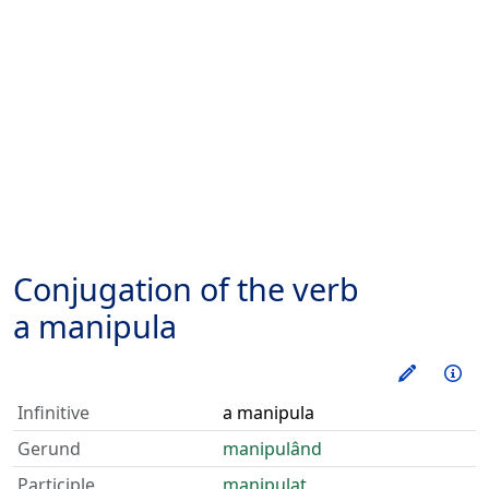
Conjugation of the verb
a manipula
Train thi
Inf
Infinitive
a manipula
Gerund
manipulând
Participle
manipulat