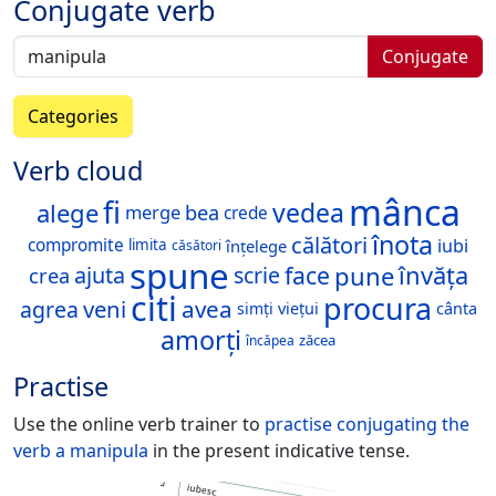
Conjugate verb
Conjugate
Categories
Verb cloud
mânca
fi
vedea
alege
merge
bea
crede
înota
călători
iubi
compromite
înțelege
limita
căsători
spune
pune
face
învăța
ajuta
scrie
crea
citi
procura
veni
avea
agrea
simți
viețui
cânta
amorți
zăcea
încăpea
Practise
Use the online verb trainer to
practise conjugating the
verb
a manipula
in the present indicative tense.