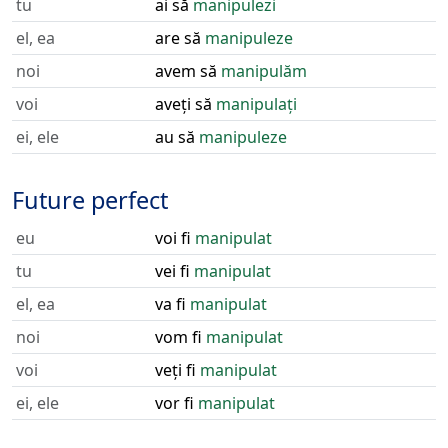
tu
ai să
manipulezi
el, ea
are să
manipuleze
noi
avem să
manipulăm
voi
aveți să
manipulați
ei, ele
au să
manipuleze
Future perfect
eu
voi fi
manipulat
tu
vei fi
manipulat
el, ea
va fi
manipulat
noi
vom fi
manipulat
voi
veți fi
manipulat
ei, ele
vor fi
manipulat