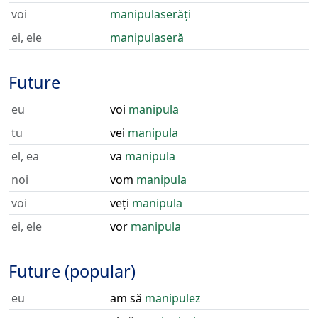
voi
manipulaserăți
ei, ele
manipulaseră
Future
eu
voi
manipula
tu
vei
manipula
el, ea
va
manipula
noi
vom
manipula
voi
veți
manipula
ei, ele
vor
manipula
Future (popular)
eu
am să
manipulez