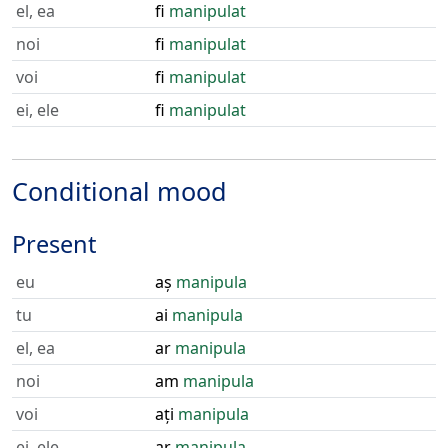
el, ea
fi
manipulat
noi
fi
manipulat
voi
fi
manipulat
ei, ele
fi
manipulat
Conditional mood
Present
eu
aș
manipula
tu
ai
manipula
el, ea
ar
manipula
noi
am
manipula
voi
ați
manipula
ei, ele
ar
manipula