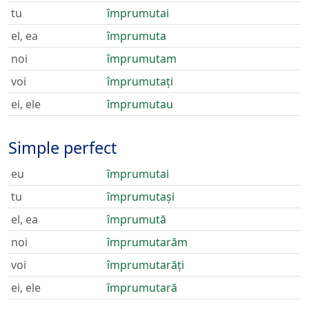
tu
împrumutai
el, ea
împrumuta
noi
împrumutam
voi
împrumutați
ei, ele
împrumutau
Simple perfect
eu
împrumutai
tu
împrumutași
el, ea
împrumută
noi
împrumutarăm
voi
împrumutarăți
ei, ele
împrumutară