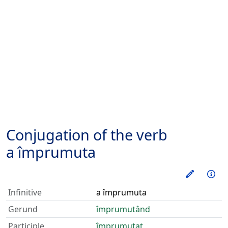
Conjugation of the verb
a împrumuta
Train thi
Inf
Infinitive
a împrumuta
Gerund
împrumutând
Participle
împrumutat