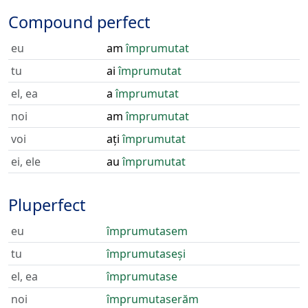
Compound perfect
eu
am
împrumutat
tu
ai
împrumutat
el, ea
a
împrumutat
noi
am
împrumutat
voi
ați
împrumutat
ei, ele
au
împrumutat
Pluperfect
eu
împrumutasem
tu
împrumutaseși
el, ea
împrumutase
noi
împrumutaserăm