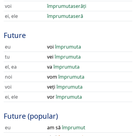
voi
împrumutaserăți
ei, ele
împrumutaseră
Future
eu
voi
împrumuta
tu
vei
împrumuta
el, ea
va
împrumuta
noi
vom
împrumuta
voi
veți
împrumuta
ei, ele
vor
împrumuta
Future (popular)
eu
am să
împrumut