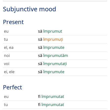
Subjunctive mood
Present
eu
să
împrumut
tu
să
împrumuți
el, ea
să
împrumute
noi
să
împrumutăm
voi
să
împrumutați
ei, ele
să
împrumute
Perfect
eu
fi
împrumutat
tu
fi
împrumutat