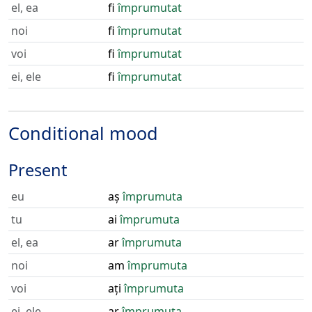
el, ea
fi
împrumutat
noi
fi
împrumutat
voi
fi
împrumutat
ei, ele
fi
împrumutat
Conditional mood
Present
eu
aș
împrumuta
tu
ai
împrumuta
el, ea
ar
împrumuta
noi
am
împrumuta
voi
ați
împrumuta
ei, ele
ar
împrumuta