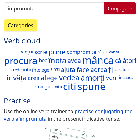
Conjugate
Categories
Verb cloud
pune
scrie
compromite
viețui
zăcea
cânta
mânca
procura
înota
avea
călători
bea
fi
face
ajuta
agrea
iubi
înțelege
simți
crede
căsători
amorți
vedea
învăța
alege
veni
crea
încăpea
spune
citi
merge
limita
Practise
Use the online verb trainer to
practise conjugating the
verb
a împrumuta
in the present indicative tense.