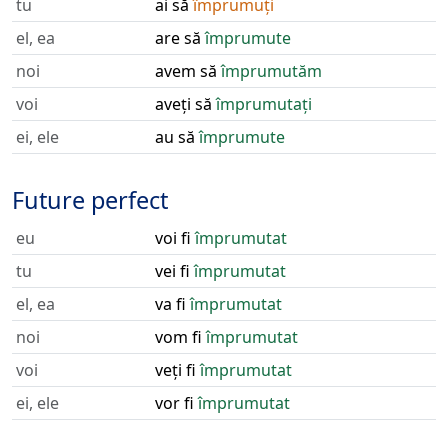
tu
ai să
împrumuți
el, ea
are să
împrumute
noi
avem să
împrumutăm
voi
aveți să
împrumutați
ei, ele
au să
împrumute
Future perfect
eu
voi fi
împrumutat
tu
vei fi
împrumutat
el, ea
va fi
împrumutat
noi
vom fi
împrumutat
voi
veți fi
împrumutat
ei, ele
vor fi
împrumutat