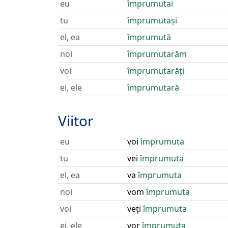
eu
împrumutai
tu
împrumutași
el, ea
împrumută
noi
împrumutarăm
voi
împrumutarăți
ei, ele
împrumutară
Viitor
eu
voi
împrumuta
tu
vei
împrumuta
el, ea
va
împrumuta
noi
vom
împrumuta
voi
veți
împrumuta
ei, ele
vor
împrumuta