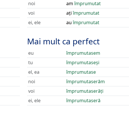
noi
am
împrumutat
voi
ați
împrumutat
ei, ele
au
împrumutat
Mai mult ca perfect
eu
împrumutasem
tu
împrumutaseși
el, ea
împrumutase
noi
împrumutaserăm
voi
împrumutaserăți
ei, ele
împrumutaseră