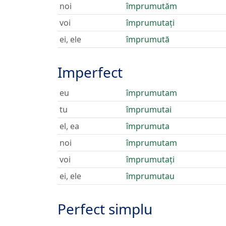
noi
împrumutăm
voi
împrumutați
ei, ele
împrumută
Imperfect
eu
împrumutam
tu
împrumutai
el, ea
împrumuta
noi
împrumutam
voi
împrumutați
ei, ele
împrumutau
Perfect simplu