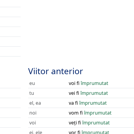
Viitor anterior
eu
voi fi
împrumutat
tu
vei fi
împrumutat
el, ea
va fi
împrumutat
noi
vom fi
împrumutat
voi
veți fi
împrumutat
ei, ele
vor fi
împrumutat