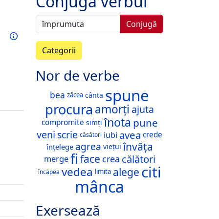
Conjugă verbul
Conjugă
Exersează acest verb
Informații
Categorii
Nor de verbe
spune
bea
cânta
zăcea
procura
amorți
ajuta
înota
pune
compromite
simți
avea
veni
scrie
iubi
crede
căsători
învăța
agrea
înțelege
viețui
fi
face
călători
merge
crea
citi
vedea
alege
limita
încăpea
mânca
Exersează