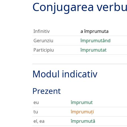
Conjugarea verbu
Infinitiv
a împrumuta
Gerunziu
împrumutând
Participiu
împrumutat
Modul indicativ
Prezent
eu
împrumut
tu
împrumuți
el, ea
împrumută