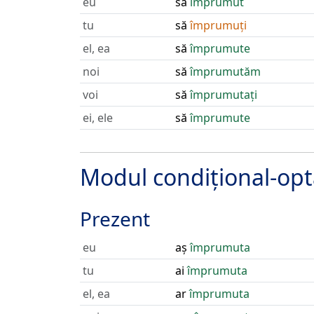
eu
să
împrumut
tu
să
împrumuți
el, ea
să
împrumute
noi
să
împrumutăm
voi
să
împrumutați
ei, ele
să
împrumute
Modul condițional-opt
Prezent
eu
aș
împrumuta
tu
ai
împrumuta
el, ea
ar
împrumuta