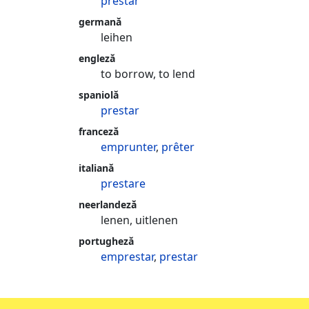
prestar
germană
leihen
engleză
to borrow, to lend
spaniolă
prestar
franceză
emprunter
,
prêter
italiană
prestare
neerlandeză
lenen, uitlenen
portugheză
emprestar
,
prestar