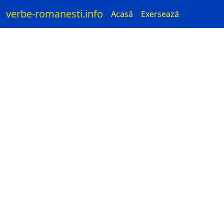
verbe-romanesti.info
Acasă
Exersează