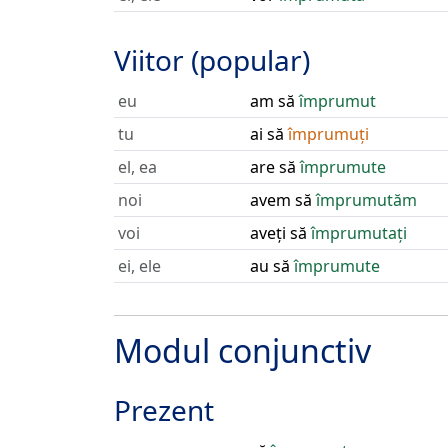
Viitor (popular)
eu
am să
împrumut
tu
ai să
împrumuți
el, ea
are să
împrumute
noi
avem să
împrumutăm
voi
aveți să
împrumutați
ei, ele
au să
împrumute
Modul conjunctiv
Prezent