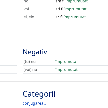
noi
am fi
împrumutat
voi
ați fi
împrumutat
ei, ele
ar fi
împrumutat
Negativ
(tu) nu
împrumuta
(voi) nu
împrumutați
Categorii
conjugarea I