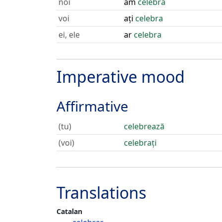
noi
am
celebra
voi
ați
celebra
ei, ele
ar
celebra
Imperative mood
Affirmative
(tu)
celebrează
(voi)
celebrați
Translations
Catalan