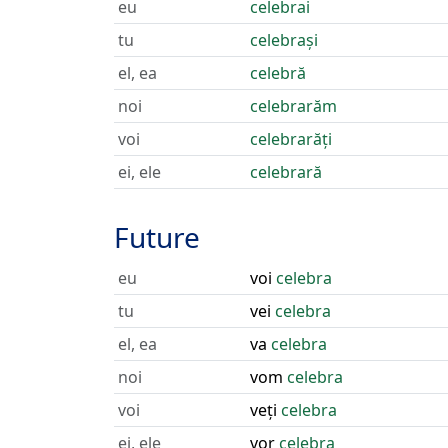
eu
celebrai
tu
celebrași
el, ea
celebră
noi
celebrarăm
voi
celebrarăți
ei, ele
celebrară
Future
eu
voi
celebra
tu
vei
celebra
el, ea
va
celebra
noi
vom
celebra
voi
veți
celebra
ei, ele
vor
celebra