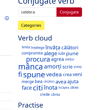
Conjugate verb
Conjugate
Train this verb
Info
Categories
Verb cloud
învăța
călători
înțelege
limita
alege
pune
iubi
compromite
procura
agrea
viețui
mânca
amorți
scrie
simți
spune
fi
vedea
veni
crea
avea
ajuta
bea
merge
căsători
citi
înota
face
zăcea
încăpea
crede
cânta
Practise