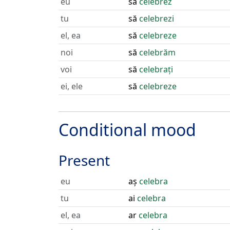
eu
să
celebrez
tu
să
celebrezi
el, ea
să
celebreze
noi
să
celebrăm
voi
să
celebrați
ei, ele
să
celebreze
Conditional mood
Present
eu
aș
celebra
tu
ai
celebra
el, ea
ar
celebra