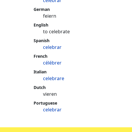
celebrar
German
feiern
English
to celebrate
Spanish
celebrar
French
célébrer
Italian
celebrare
Dutch
vieren
Portuguese
celebrar