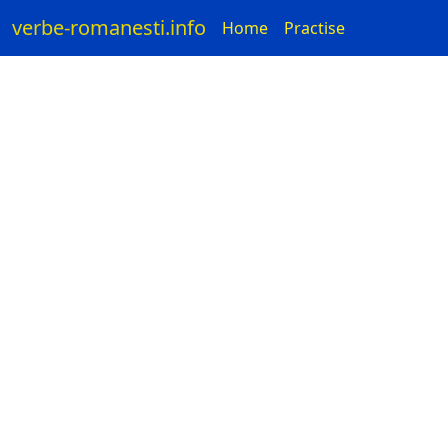
verbe-romanesti.info
Home
Practise