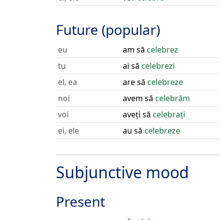
Future (popular)
eu
am să
celebrez
tu
ai să
celebrezi
el, ea
are să
celebreze
noi
avem să
celebrăm
voi
aveți să
celebrați
ei, ele
au să
celebreze
Subjunctive mood
Present