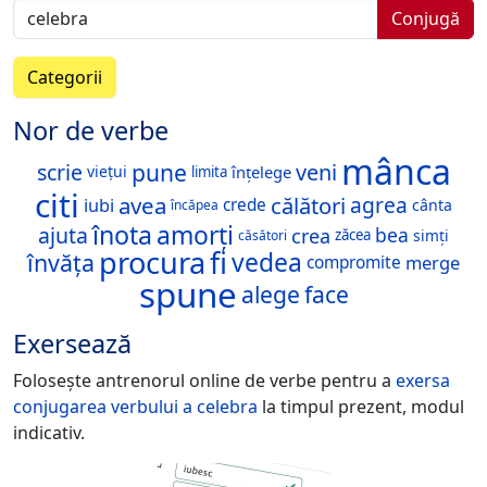
Conjugă
Categorii
Nor de verbe
mânca
pune
scrie
veni
viețui
înțelege
limita
citi
avea
călători
agrea
iubi
crede
cânta
încăpea
înota
amorți
ajuta
bea
crea
zăcea
simți
căsători
procura
fi
vedea
învăța
merge
compromite
spune
alege
face
Exersează
Folosește antrenorul online de verbe pentru a
exersa
conjugarea verbului
a celebra
la timpul prezent, modul
indicativ.