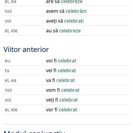
el, ea
are să
celebreze
noi
avem să
celebrăm
voi
aveți să
celebrați
ei, ele
au să
celebreze
Viitor anterior
eu
voi fi
celebrat
tu
vei fi
celebrat
el, ea
va fi
celebrat
noi
vom fi
celebrat
voi
veți fi
celebrat
ei, ele
vor fi
celebrat