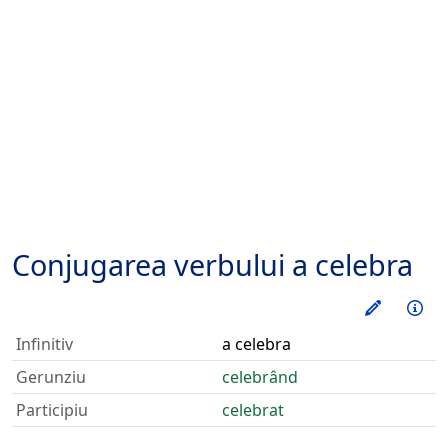
Conjugarea verbului
a celebra
Exerseaz
Inf
Infinitiv
a celebra
Gerunziu
celebrând
Participiu
celebrat