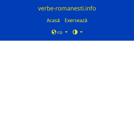
verbe-romanesti.info
Acasă
Exersează
ro