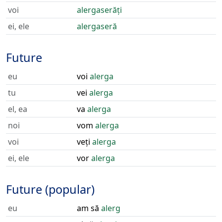
voi
alergaserăți
ei, ele
alergaseră
Future
eu
voi
alerga
tu
vei
alerga
el, ea
va
alerga
noi
vom
alerga
voi
veți
alerga
ei, ele
vor
alerga
Future (popular)
eu
am să
alerg