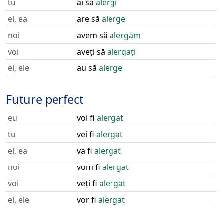
tu
ai să
alergi
el, ea
are să
alerge
noi
avem să
alergăm
voi
aveți să
alergați
ei, ele
au să
alerge
Future perfect
eu
voi fi
alergat
tu
vei fi
alergat
el, ea
va fi
alergat
noi
vom fi
alergat
voi
veți fi
alergat
ei, ele
vor fi
alergat