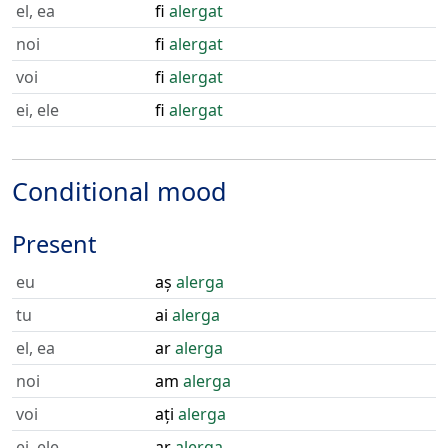
el, ea
fi
alergat
noi
fi
alergat
voi
fi
alergat
ei, ele
fi
alergat
Conditional mood
Present
eu
aș
alerga
tu
ai
alerga
el, ea
ar
alerga
noi
am
alerga
voi
ați
alerga
ei, ele
ar
alerga