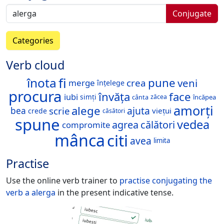
Conjugate
Categories
Verb cloud
fi
înota
pune
veni
crea
merge
înțelege
procura
învăța
face
iubi
simți
cânta
zăcea
încăpea
amorți
alege
ajuta
scrie
bea
viețui
crede
căsători
spune
vedea
agrea
călători
compromite
mânca
citi
avea
limita
Practise
Use the online verb trainer to
practise conjugating the
verb
a alerga
in the present indicative tense.