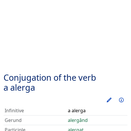
Conjugation of the verb
a alerga
Train thi
Inf
Infinitive
a alerga
Gerund
alergând
Participle
alergat