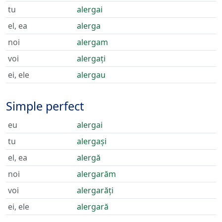
tu
alergai
el, ea
alerga
noi
alergam
voi
alergați
ei, ele
alergau
Simple perfect
eu
alergai
tu
alergași
el, ea
alergă
noi
alergarăm
voi
alergarăți
ei, ele
alergară