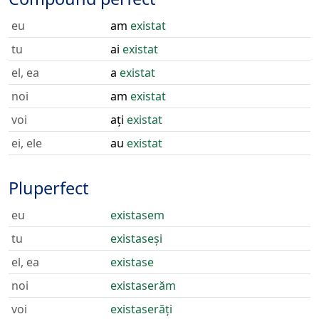
eu
am
existat
tu
ai
existat
el, ea
a
existat
noi
am
existat
voi
ați
existat
ei, ele
au
existat
Pluperfect
eu
existasem
tu
existaseși
el, ea
existase
noi
existaserăm
voi
existaserăți