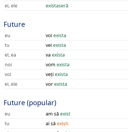
ei, ele
existaseră
Future
eu
voi
exista
tu
vei
exista
el, ea
va
exista
noi
vom
exista
voi
veți
exista
ei, ele
vor
exista
Future (popular)
eu
am să
exist
tu
ai să
exiști