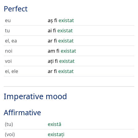
Perfect
eu
aș fi
existat
tu
ai fi
existat
el, ea
ar fi
existat
noi
am fi
existat
voi
ați fi
existat
ei, ele
ar fi
existat
Imperative mood
Affirmative
(tu)
există
(voi)
existați