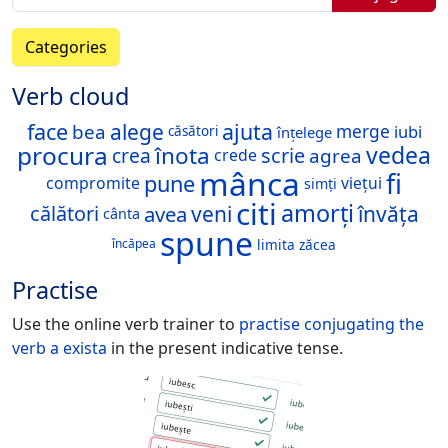
Categories
Verb cloud
face
ajuta
alege
bea
iubi
merge
înțelege
căsători
procura
vedea
înota
crea
scrie
agrea
crede
mânca
fi
pune
compromite
viețui
simți
citi
amorți
avea
veni
învăța
călători
cânta
spune
limita
zăcea
încăpea
Practise
Use the online verb trainer to
practise conjugating the
verb
a exista
in the present indicative tense.