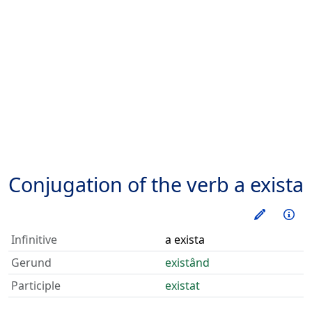
Conjugation of the verb
a exista
Train thi
Inf
Infinitive
a exista
Gerund
existând
Participle
existat