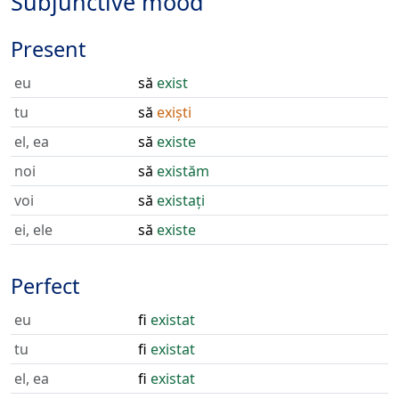
Subjunctive mood
Present
eu
să
exist
tu
să
exiști
el, ea
să
existe
noi
să
existăm
voi
să
existați
ei, ele
să
existe
Perfect
eu
fi
existat
tu
fi
existat
el, ea
fi
existat