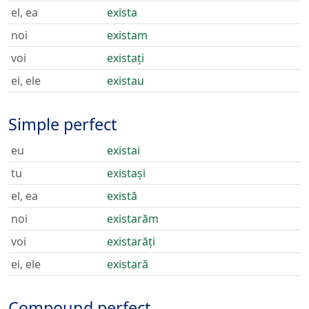
el, ea
exista
noi
existam
voi
existați
ei, ele
existau
Simple perfect
eu
existai
tu
existași
el, ea
există
noi
existarăm
voi
existarăți
ei, ele
existară
Compound perfect