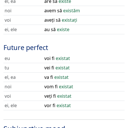
el, ea
are să
existe
noi
avem să
existăm
voi
aveți să
existați
ei, ele
au să
existe
Future perfect
eu
voi fi
existat
tu
vei fi
existat
el, ea
va fi
existat
noi
vom fi
existat
voi
veți fi
existat
ei, ele
vor fi
existat