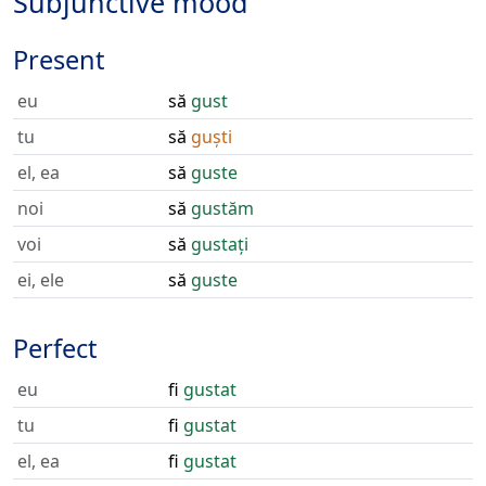
Subjunctive mood
Present
eu
să
gust
tu
să
guști
el, ea
să
guste
noi
să
gustăm
voi
să
gustați
ei, ele
să
guste
Perfect
eu
fi
gustat
tu
fi
gustat
el, ea
fi
gustat