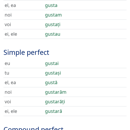
el, ea
gusta
noi
gustam
voi
gustați
ei, ele
gustau
Simple perfect
eu
gustai
tu
gustași
el, ea
gustă
noi
gustarăm
voi
gustarăți
ei, ele
gustară
Compound perfect