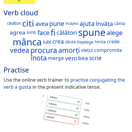
Verb cloud
citi
pune
ajuta
avea
învăța
cânta
căsători
încăpea
spune
fi
face
alege
călători
agrea
simți
mânca
crea
iubi
crede
înțelege
zăcea
limita
procura
amorți
vedea
viețui
compromite
înota
veni
scrie
bea
merge
Practise
Use the online verb trainer to
practise conjugating the
verb
a gusta
in the present indicative tense.