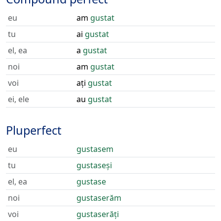
eu
am
gustat
tu
ai
gustat
el, ea
a
gustat
noi
am
gustat
voi
ați
gustat
ei, ele
au
gustat
Pluperfect
eu
gustasem
tu
gustaseși
el, ea
gustase
noi
gustaserăm
voi
gustaserăți