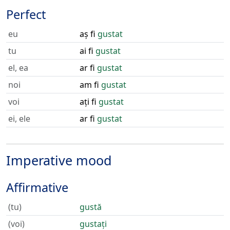
Perfect
eu
aș fi
gustat
tu
ai fi
gustat
el, ea
ar fi
gustat
noi
am fi
gustat
voi
ați fi
gustat
ei, ele
ar fi
gustat
Imperative mood
Affirmative
(tu)
gustă
(voi)
gustați