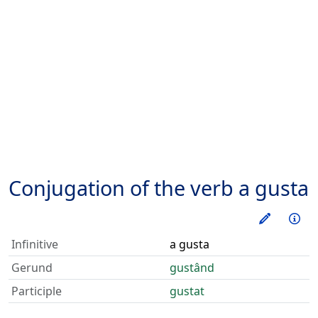
Conjugation of the verb
a gusta
Train thi
Inf
Infinitive
a gusta
Gerund
gustând
Participle
gustat