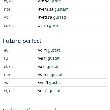
el, ea
are să
guste
noi
avem să
gustăm
voi
aveți să
gustați
ei, ele
au să
guste
Future perfect
eu
voi fi
gustat
tu
vei fi
gustat
el, ea
va fi
gustat
noi
vom fi
gustat
voi
veți fi
gustat
ei, ele
vor fi
gustat