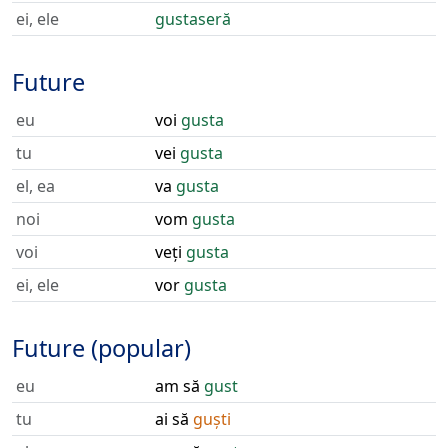
ei, ele
gustaseră
Future
eu
voi
gusta
tu
vei
gusta
el, ea
va
gusta
noi
vom
gusta
voi
veți
gusta
ei, ele
vor
gusta
Future (popular)
eu
am să
gust
tu
ai să
guști