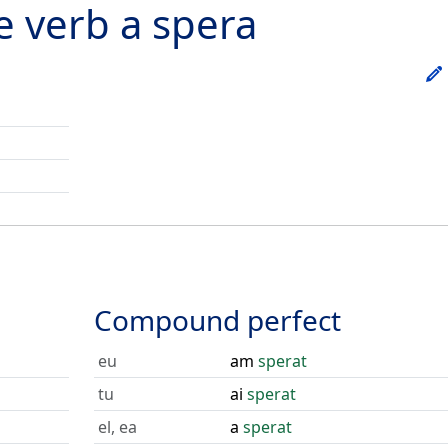
he verb
a spera
Compound perfect
eu
am
sperat
tu
ai
sperat
el, ea
a
sperat