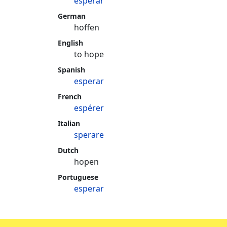
esperar
German
hoffen
English
to hope
Spanish
esperar
French
espérer
Italian
sperare
Dutch
hopen
Portuguese
esperar