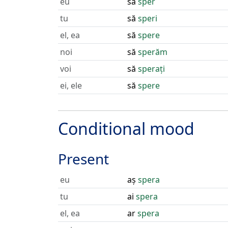
eu
să
sper
tu
să
speri
el, ea
să
spere
noi
să
sperăm
voi
să
sperați
ei, ele
să
spere
Conditional mood
Present
eu
aș
spera
tu
ai
spera
el, ea
ar
spera