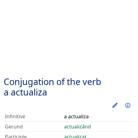
Conjugation of the verb
a actualiza
Train thi
Inf
Infinitive
a actualiza
Gerund
actualizând
Participle
actualizat