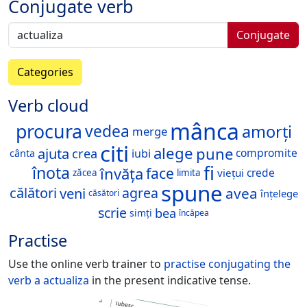
Conjugate verb
Conjugate
Categories
Verb cloud
mânca
procura
amorți
vedea
merge
citi
alege
pune
ajuta
crea
compromite
iubi
cânta
fi
înota
învăța
face
crede
viețui
zăcea
limita
spune
călători
veni
avea
agrea
înțelege
căsători
scrie
bea
simți
încăpea
Practise
Use the online verb trainer to
practise conjugating the
verb
a actualiza
in the present indicative tense.