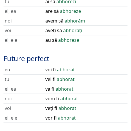
tu
ai să
abhorezi
el, ea
are să
abhoreze
noi
avem să
abhorăm
voi
aveți să
abhorați
ei, ele
au să
abhoreze
Future perfect
eu
voi fi
abhorat
tu
vei fi
abhorat
el, ea
va fi
abhorat
noi
vom fi
abhorat
voi
veți fi
abhorat
ei, ele
vor fi
abhorat