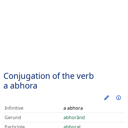
Conjugation of the verb
a abhora
Train thi
Inf
Infinitive
a abhora
Gerund
abhorând
Participle
abhorat