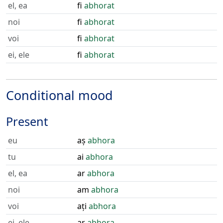
el, ea
fi
abhorat
noi
fi
abhorat
voi
fi
abhorat
ei, ele
fi
abhorat
Conditional mood
Present
eu
aș
abhora
tu
ai
abhora
el, ea
ar
abhora
noi
am
abhora
voi
ați
abhora
ei, ele
ar
abhora