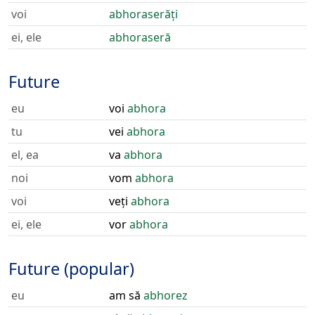
voi
abhoraserăți
ei, ele
abhoraseră
Future
eu
voi
abhora
tu
vei
abhora
el, ea
va
abhora
noi
vom
abhora
voi
veți
abhora
ei, ele
vor
abhora
Future (popular)
eu
am să
abhorez