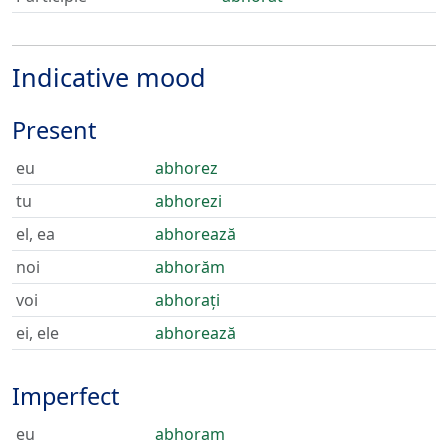
Indicative mood
Present
eu
abhorez
tu
abhorezi
el, ea
abhorează
noi
abhorăm
voi
abhorați
ei, ele
abhorează
Imperfect
eu
abhoram