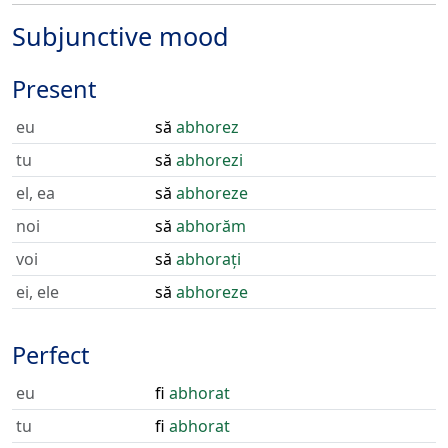
Subjunctive mood
Present
eu
să
abhorez
tu
să
abhorezi
el, ea
să
abhoreze
noi
să
abhorăm
voi
să
abhorați
ei, ele
să
abhoreze
Perfect
eu
fi
abhorat
tu
fi
abhorat