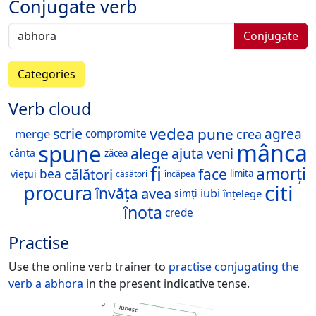
Conjugate verb
Conjugate
Categories
Verb cloud
vedea
pune
scrie
agrea
merge
crea
compromite
mânca
spune
alege
ajuta
veni
cânta
zăcea
fi
amorți
face
călători
bea
viețui
limita
căsători
încăpea
citi
procura
învăța
avea
iubi
înțelege
simți
înota
crede
Practise
Use the online verb trainer to
practise conjugating the
verb
a abhora
in the present indicative tense.