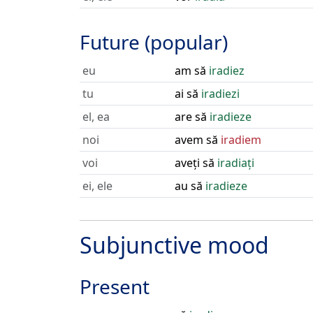
Future (popular)
eu
am să
iradiez
tu
ai să
iradiezi
el, ea
are să
iradieze
noi
avem să
iradiem
voi
aveți să
iradiați
ei, ele
au să
iradieze
Subjunctive mood
Present