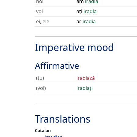
noi
am
iradia
voi
ați
iradia
ei, ele
ar
iradia
Imperative mood
Affirmative
(tu)
iradiază
(voi)
iradiați
Translations
Catalan