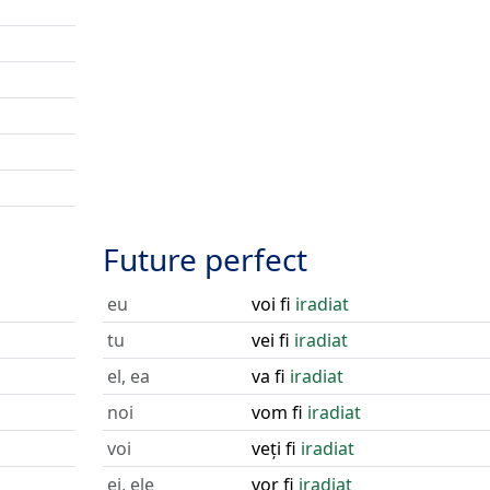
Future perfect
eu
voi fi
iradiat
tu
vei fi
iradiat
el, ea
va fi
iradiat
noi
vom fi
iradiat
voi
veți fi
iradiat
ei, ele
vor fi
iradiat