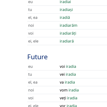
eu
iradiai
tu
iradiași
el, ea
iradiă
noi
iradiarăm
voi
iradiarăți
ei, ele
iradiară
Future
eu
voi
iradia
tu
vei
iradia
el, ea
va
iradia
noi
vom
iradia
voi
veți
iradia
ei, ele
vor
iradia