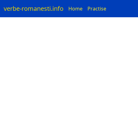
verbe-romanesti.info
Home
Practise