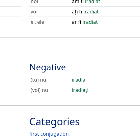
noi
am fi
iradiat
voi
ați fi
iradiat
ei, ele
ar fi
iradiat
Negative
(tu) nu
iradia
(voi) nu
iradiați
Categories
first conjugation