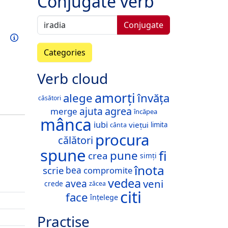
Conjugate verb
Conjugate
Train this verb
Info
Categories
Verb cloud
amorți
alege
învăța
căsători
ajuta
agrea
merge
încăpea
mânca
iubi
viețui
limita
cânta
procura
călători
spune
fi
pune
crea
simți
înota
scrie
compromite
bea
vedea
veni
avea
crede
zăcea
citi
face
înțelege
Practise