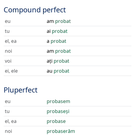
Compound perfect
eu
am
probat
tu
ai
probat
el, ea
a
probat
noi
am
probat
voi
ați
probat
ei, ele
au
probat
Pluperfect
eu
probasem
tu
probaseși
el, ea
probase
noi
probaserăm