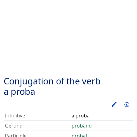
Conjugation of the verb
a proba
Train thi
Inf
Infinitive
a proba
Gerund
probând
Participle
probat