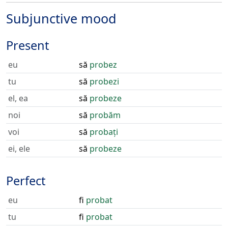
Subjunctive mood
Present
eu
să
probez
tu
să
probezi
el, ea
să
probeze
noi
să
probăm
voi
să
probați
ei, ele
să
probeze
Perfect
eu
fi
probat
tu
fi
probat