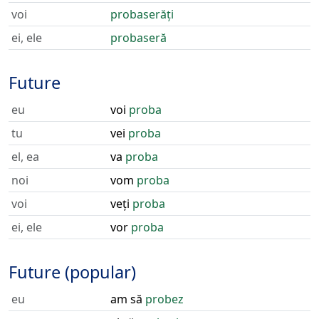
voi
probaserăți
ei, ele
probaseră
Future
eu
voi
proba
tu
vei
proba
el, ea
va
proba
noi
vom
proba
voi
veți
proba
ei, ele
vor
proba
Future (popular)
eu
am să
probez