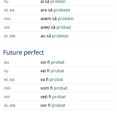
tu
ai să
probezi
el, ea
are să
probeze
noi
avem să
probăm
voi
aveți să
probați
ei, ele
au să
probeze
Future perfect
eu
voi fi
probat
tu
vei fi
probat
el, ea
va fi
probat
noi
vom fi
probat
voi
veți fi
probat
ei, ele
vor fi
probat