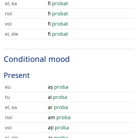
el, ea
fi
probat
noi
fi
probat
voi
fi
probat
ei, ele
fi
probat
Conditional mood
Present
eu
aș
proba
tu
ai
proba
el, ea
ar
proba
noi
am
proba
voi
ați
proba
ei, ele
ar
proba