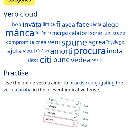
Verb cloud
fi
învăța
face
alege
avea
bea
limita
cânta
mânca
călători
scrie
merge
iubi
crede
încăpea
spune
veni
agrea
crea
compromite
înțelege
procura
amorți
înota
ajuta
viețui
căsători
citi
vedea
pune
simți
zăcea
Practise
Use the online verb trainer to
practise conjugating the
verb
a proba
in the present indicative tense.