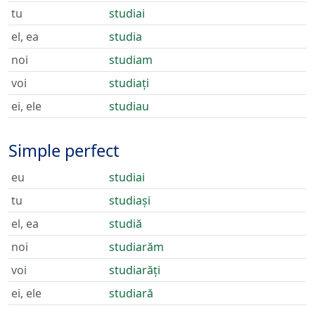
tu
studiai
el, ea
studia
noi
studiam
voi
studiați
ei, ele
studiau
Simple perfect
eu
studiai
tu
studiași
el, ea
studiă
noi
studiarăm
voi
studiarăți
ei, ele
studiară