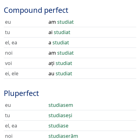
Compound perfect
eu
am
studiat
tu
ai
studiat
el, ea
a
studiat
noi
am
studiat
voi
ați
studiat
ei, ele
au
studiat
Pluperfect
eu
studiasem
tu
studiaseși
el, ea
studiase
noi
studiaserăm