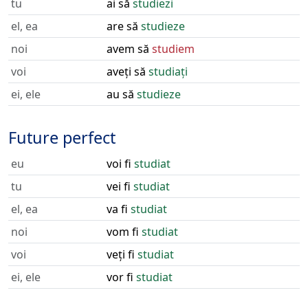
tu
ai să
studiezi
el, ea
are să
studieze
noi
avem să
studiem
voi
aveți să
studiați
ei, ele
au să
studieze
Future perfect
eu
voi fi
studiat
tu
vei fi
studiat
el, ea
va fi
studiat
noi
vom fi
studiat
voi
veți fi
studiat
ei, ele
vor fi
studiat