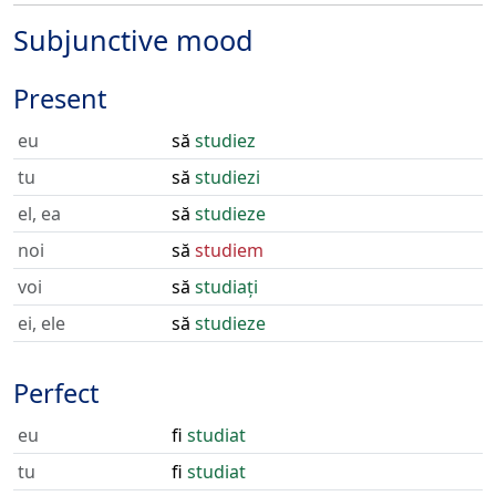
Subjunctive mood
Present
eu
să
studiez
tu
să
studiezi
el, ea
să
studieze
noi
să
studiem
voi
să
studiați
ei, ele
să
studieze
Perfect
eu
fi
studiat
tu
fi
studiat