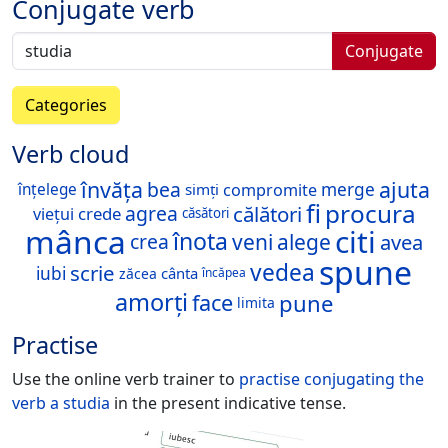
Conjugate verb
Conjugate
Categories
Verb cloud
învăța
ajuta
bea
merge
compromite
înțelege
simți
fi
procura
călători
agrea
crede
viețui
căsători
mânca
citi
înota
veni
alege
avea
crea
spune
vedea
scrie
iubi
cânta
zăcea
încăpea
amorți
pune
face
limita
Practise
Use the online verb trainer to
practise conjugating the
verb
a studia
in the present indicative tense.