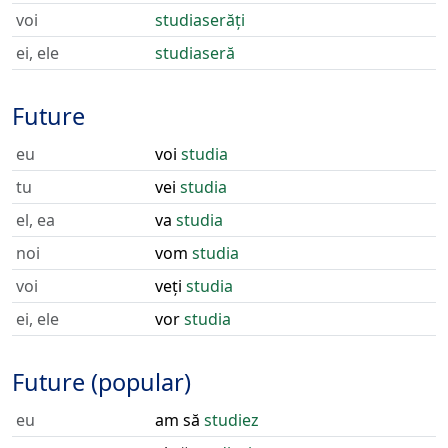
voi
studiaserăți
ei, ele
studiaseră
Future
eu
voi
studia
tu
vei
studia
el, ea
va
studia
noi
vom
studia
voi
veți
studia
ei, ele
vor
studia
Future (popular)
eu
am să
studiez