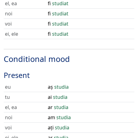
el, ea
fi
studiat
noi
fi
studiat
voi
fi
studiat
ei, ele
fi
studiat
Conditional mood
Present
eu
aș
studia
tu
ai
studia
el, ea
ar
studia
noi
am
studia
voi
ați
studia
ei, ele
ar
studia