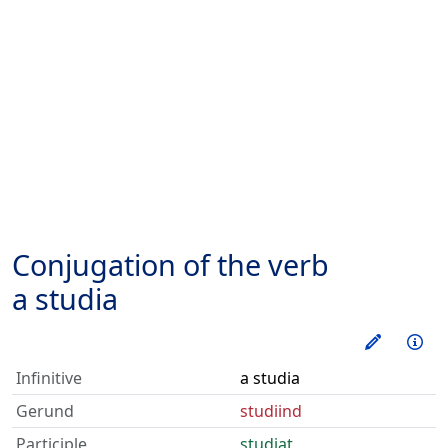
Conjugation of the verb
a studia
Train thi
Inf
Infinitive
a studia
Gerund
studiind
Participle
studiat