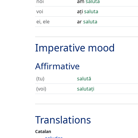
noi
am
saluta
voi
ați
saluta
ei, ele
ar
saluta
Imperative mood
Affirmative
(tu)
salută
(voi)
salutați
Translations
Catalan