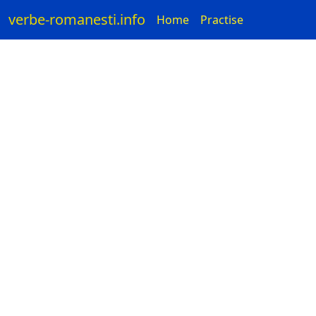
verbe-romanesti.info
Home
Practise