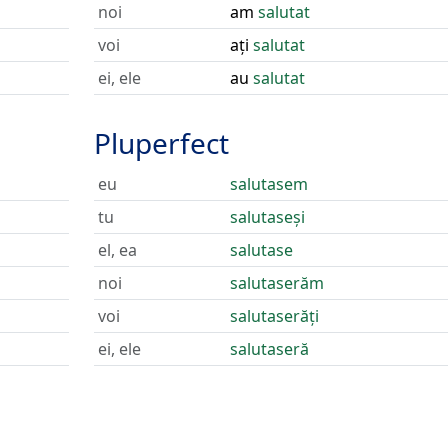
noi
am
salutat
voi
ați
salutat
ei, ele
au
salutat
Pluperfect
eu
salutasem
tu
salutaseși
el, ea
salutase
noi
salutaserăm
voi
salutaserăți
ei, ele
salutaseră