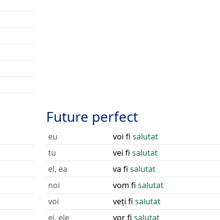
Future perfect
eu
voi fi
salutat
tu
vei fi
salutat
el, ea
va fi
salutat
noi
vom fi
salutat
voi
veți fi
salutat
ei, ele
vor fi
salutat