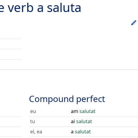
he verb
a saluta
Compound perfect
eu
am
salutat
tu
ai
salutat
el, ea
a
salutat