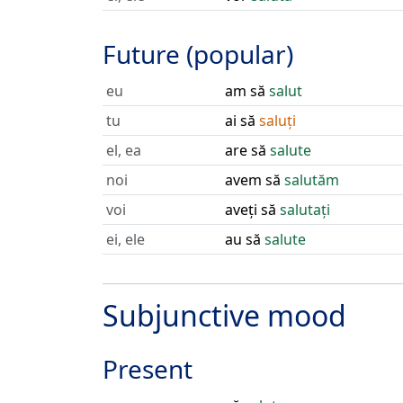
Future (popular)
eu
am să
salut
tu
ai să
saluți
el, ea
are să
salute
noi
avem să
salutăm
voi
aveți să
salutați
ei, ele
au să
salute
Subjunctive mood
Present