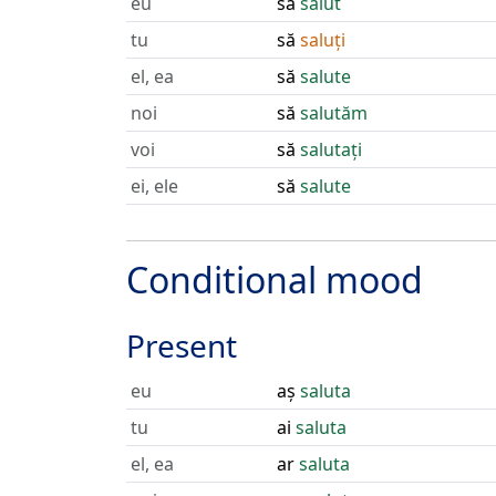
eu
să
salut
tu
să
saluți
el, ea
să
salute
noi
să
salutăm
voi
să
salutați
ei, ele
să
salute
Conditional mood
Present
eu
aș
saluta
tu
ai
saluta
el, ea
ar
saluta