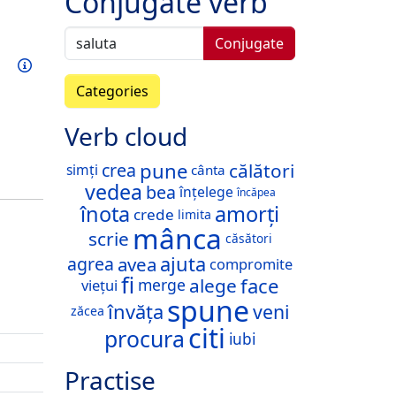
Conjugate verb
Conjugate
Train this verb
Info
Categories
Verb cloud
pune
călători
crea
simți
cânta
vedea
bea
înțelege
încăpea
înota
amorți
crede
limita
mânca
scrie
căsători
ajuta
avea
agrea
compromite
fi
face
alege
merge
viețui
spune
învăța
veni
zăcea
citi
procura
iubi
Practise