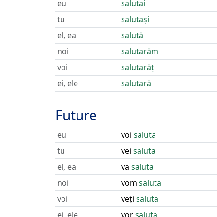
eu
salutai
tu
salutași
el, ea
salută
noi
salutarăm
voi
salutarăți
ei, ele
salutară
Future
eu
voi
saluta
tu
vei
saluta
el, ea
va
saluta
noi
vom
saluta
voi
veți
saluta
ei, ele
vor
saluta