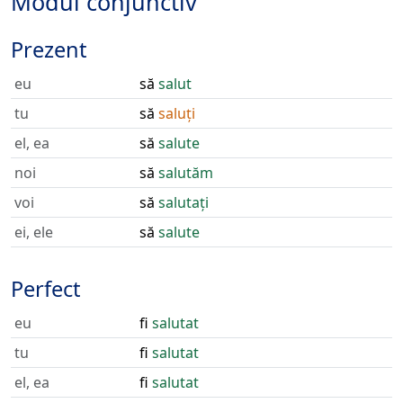
Modul conjunctiv
Prezent
eu
să
salut
tu
să
saluți
el, ea
să
salute
noi
să
salutăm
voi
să
salutați
ei, ele
să
salute
Perfect
eu
fi
salutat
tu
fi
salutat
el, ea
fi
salutat