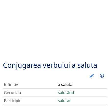
Conjugarea verbului
a saluta
Exerseaz
Inf
Infinitiv
a saluta
Gerunziu
salutând
Participiu
salutat