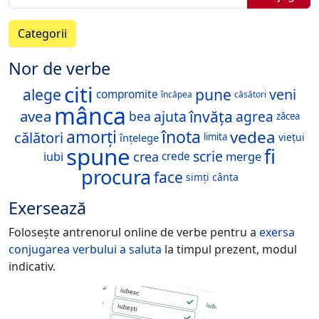
Categorii
Nor de verbe
citi
alege
pune
veni
compromite
încăpea
căsători
mânca
învăța
avea
ajuta
agrea
bea
zăcea
înota
amorți
vedea
călători
înțelege
viețui
limita
spune
fi
scrie
crea
merge
iubi
crede
procura
face
cânta
simți
Exersează
Folosește antrenorul online de verbe pentru a
exersa
conjugarea verbului
a saluta
la timpul prezent, modul
indicativ.