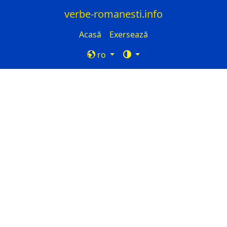
verbe-romanesti.info
Acasă
Exersează
ro