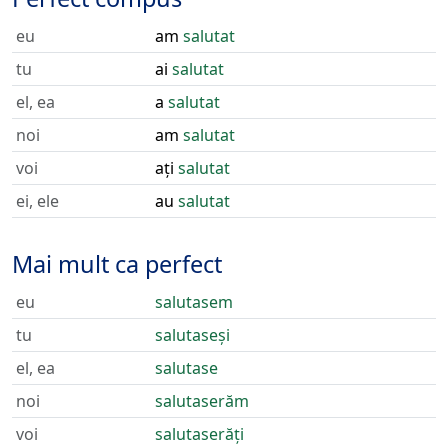
eu
am
salutat
tu
ai
salutat
el, ea
a
salutat
noi
am
salutat
voi
ați
salutat
ei, ele
au
salutat
Mai mult ca perfect
eu
salutasem
tu
salutaseși
el, ea
salutase
noi
salutaserăm
voi
salutaserăți