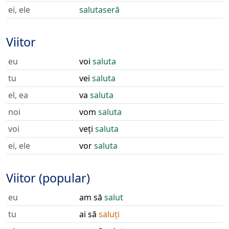
ei, ele
salutaseră
Viitor
eu
voi
saluta
tu
vei
saluta
el, ea
va
saluta
noi
vom
saluta
voi
veți
saluta
ei, ele
vor
saluta
Viitor (popular)
eu
am să
salut
tu
ai să
saluți