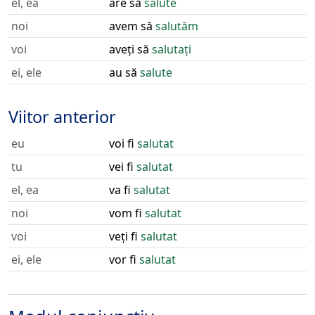
el, ea
are să
salute
noi
avem să
salutăm
voi
aveți să
salutați
ei, ele
au să
salute
Viitor anterior
eu
voi fi
salutat
tu
vei fi
salutat
el, ea
va fi
salutat
noi
vom fi
salutat
voi
veți fi
salutat
ei, ele
vor fi
salutat