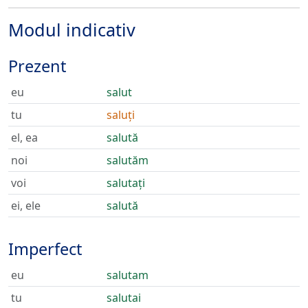
Modul indicativ
Prezent
eu
salut
tu
saluți
el, ea
salută
noi
salutăm
voi
salutați
ei, ele
salută
Imperfect
eu
salutam
tu
salutai