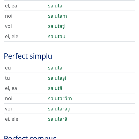
el, ea
saluta
noi
salutam
voi
salutați
ei, ele
salutau
Perfect simplu
eu
salutai
tu
salutași
el, ea
salută
noi
salutarăm
voi
salutarăți
ei, ele
salutară
Perfect compus