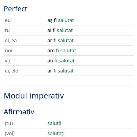
Perfect
eu
aș fi
salutat
tu
ai fi
salutat
el, ea
ar fi
salutat
noi
am fi
salutat
voi
ați fi
salutat
ei, ele
ar fi
salutat
Modul imperativ
Afirmativ
(tu)
salută
(voi)
salutați