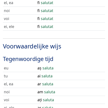
el, ea
fi
salutat
noi
fi
salutat
voi
fi
salutat
ei, ele
fi
salutat
Voorwaardelijke wijs
Tegenwoordige tijd
eu
aș
saluta
tu
ai
saluta
el, ea
ar
saluta
noi
am
saluta
voi
ați
saluta
ei, ele
ar
saluta