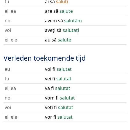
tu
ai să
saluți
el, ea
are să
salute
noi
avem să
salutăm
voi
aveți să
salutați
ei, ele
au să
salute
Verleden toekomende tijd
eu
voi fi
salutat
tu
vei fi
salutat
el, ea
va fi
salutat
noi
vom fi
salutat
voi
veți fi
salutat
ei, ele
vor fi
salutat