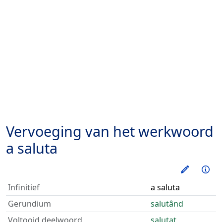
Vervoeging van het werkwoord
a saluta
Oefen d
Inf
Infinitief
a saluta
Gerundium
salutând
Voltooid deelwoord
salutat