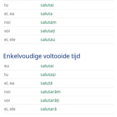
tu
salutai
el, ea
saluta
noi
salutam
voi
salutați
ei, ele
salutau
Enkelvoudige voltooide tijd
eu
salutai
tu
salutași
el, ea
salută
noi
salutarăm
voi
salutarăți
ei, ele
salutară