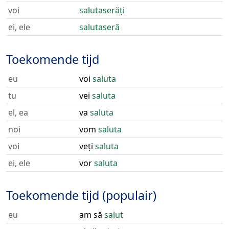
voi
salutaserăți
ei, ele
salutaseră
Toekomende tijd
eu
voi
saluta
tu
vei
saluta
el, ea
va
saluta
noi
vom
saluta
voi
veți
saluta
ei, ele
vor
saluta
Toekomende tijd (populair)
eu
am să
salut