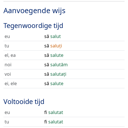
Aanvoegende wijs
Tegenwoordige tijd
eu
să
salut
tu
să
saluți
el, ea
să
salute
noi
să
salutăm
voi
să
salutați
ei, ele
să
salute
Voltooide tijd
eu
fi
salutat
tu
fi
salutat