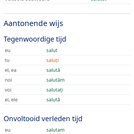
Aantonende wijs
Tegenwoordige tijd
eu
salut
tu
saluți
el, ea
salută
noi
salutăm
voi
salutați
ei, ele
salută
Onvoltooid verleden tijd
eu
salutam