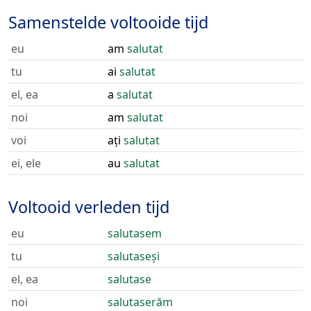
Samenstelde voltooide tijd
eu
am
salutat
tu
ai
salutat
el, ea
a
salutat
noi
am
salutat
voi
ați
salutat
ei, ele
au
salutat
Voltooid verleden tijd
eu
salutasem
tu
salutaseși
el, ea
salutase
noi
salutaserăm