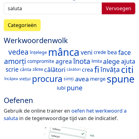
Vervoegen
Categorieën
Werkwoordenwolk
mânca
vedea
face
veni
bea
crede
înțelege
înota
amorți
alege
agrea
ajuta
compromite
limita
citi
fi
învăța
călători
scrie
crea
cânta
zăcea
căsători
spune
procura
avea
merge
viețui
simți
încăpea
pune
iubi
Oefenen
Gebruik de online trainer en
oefen het werkwoord
a
saluta
in de tegenwoordige tijd van de indicatief.