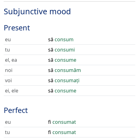
Subjunctive mood
Present
eu
să
consum
tu
să
consumi
el, ea
să
consume
noi
să
consumăm
voi
să
consumați
ei, ele
să
consume
Perfect
eu
fi
consumat
tu
fi
consumat