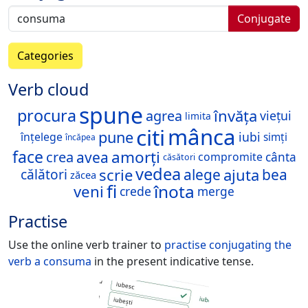
Conjugate
Categories
Verb cloud
spune
procura
învăța
agrea
viețui
limita
citi
mânca
pune
iubi
înțelege
simți
încăpea
face
amorți
crea
avea
compromite
cânta
căsători
vedea
scrie
ajuta
alege
bea
călători
zăcea
fi
înota
veni
crede
merge
Practise
Use the online verb trainer to
practise conjugating the
verb
a consuma
in the present indicative tense.