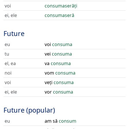
voi
consumaserăți
ei, ele
consumaseră
Future
eu
voi
consuma
tu
vei
consuma
el, ea
va
consuma
noi
vom
consuma
voi
veți
consuma
ei, ele
vor
consuma
Future (popular)
eu
am să
consum