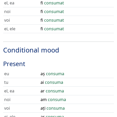
el, ea
fi
consumat
noi
fi
consumat
voi
fi
consumat
ei, ele
fi
consumat
Conditional mood
Present
eu
aș
consuma
tu
ai
consuma
el, ea
ar
consuma
noi
am
consuma
voi
ați
consuma
ei, ele
ar
consuma