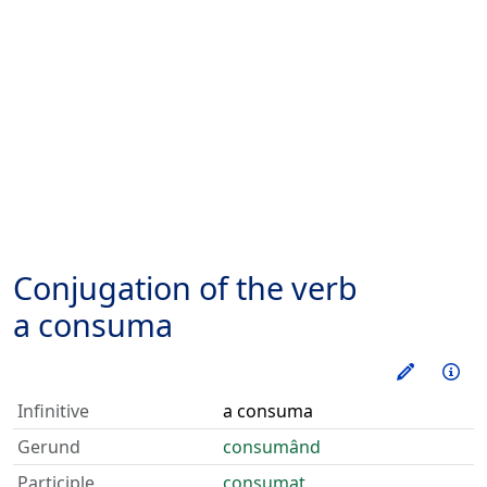
Conjugation of the verb
a consuma
Train thi
Inf
Infinitive
a consuma
Gerund
consumând
Participle
consumat