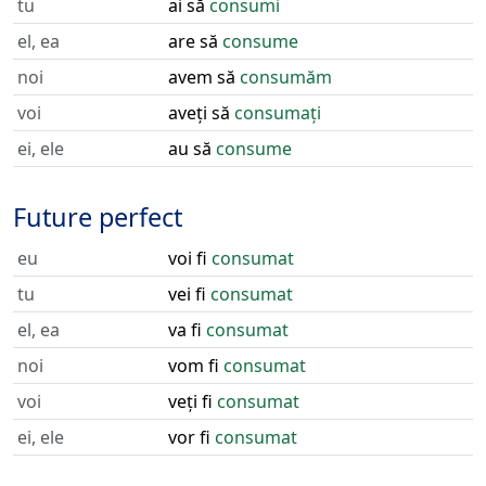
tu
ai să
consumi
el, ea
are să
consume
noi
avem să
consumăm
voi
aveți să
consumați
ei, ele
au să
consume
Future perfect
eu
voi fi
consumat
tu
vei fi
consumat
el, ea
va fi
consumat
noi
vom fi
consumat
voi
veți fi
consumat
ei, ele
vor fi
consumat