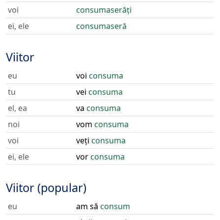
voi
consumaserăți
ei, ele
consumaseră
Viitor
eu
voi
consuma
tu
vei
consuma
el, ea
va
consuma
noi
vom
consuma
voi
veți
consuma
ei, ele
vor
consuma
Viitor (popular)
eu
am să
consum