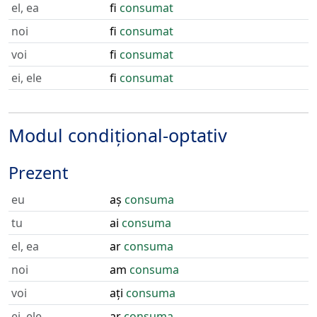
el, ea
fi
consumat
noi
fi
consumat
voi
fi
consumat
ei, ele
fi
consumat
Modul condițional-optativ
Prezent
eu
aș
consuma
tu
ai
consuma
el, ea
ar
consuma
noi
am
consuma
voi
ați
consuma
ei, ele
ar
consuma