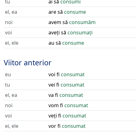
tu
ai să
consumi
el, ea
are să
consume
noi
avem să
consumăm
voi
aveți să
consumați
ei, ele
au să
consume
Viitor anterior
eu
voi fi
consumat
tu
vei fi
consumat
el, ea
va fi
consumat
noi
vom fi
consumat
voi
veți fi
consumat
ei, ele
vor fi
consumat