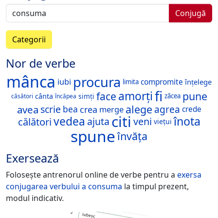
Conjugă
Categorii
Nor de verbe
mânca
procura
iubi
compromite
înțelege
limita
fi
amorți
face
pune
cânta
simți
zăcea
căsători
încăpea
alege
avea
scrie
agrea
bea
crea
merge
crede
citi
înota
vedea
călători
ajuta
veni
viețui
spune
învăța
Exersează
Folosește antrenorul online de verbe pentru a
exersa
conjugarea verbului
a consuma
la timpul prezent,
modul indicativ.