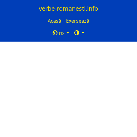
verbe-romanesti.info
Acasă
Exersează
ro