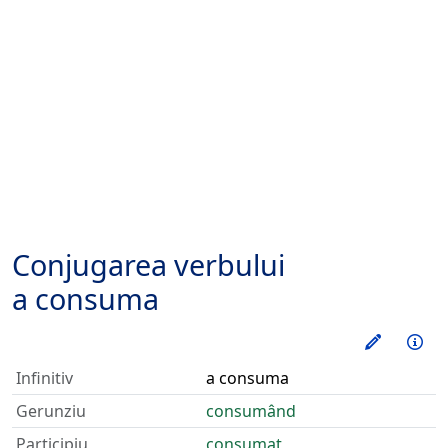
Conjugarea verbului
a consuma
Exerseaz
Inf
Infinitiv
a consuma
Gerunziu
consumând
Participiu
consumat