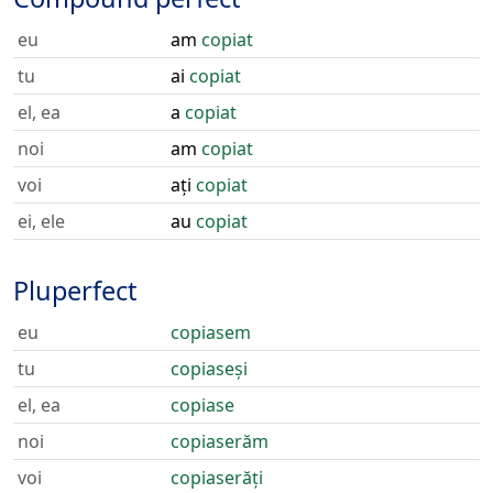
eu
am
copiat
tu
ai
copiat
el, ea
a
copiat
noi
am
copiat
voi
ați
copiat
ei, ele
au
copiat
Pluperfect
eu
copiasem
tu
copiaseși
el, ea
copiase
noi
copiaserăm
voi
copiaserăți