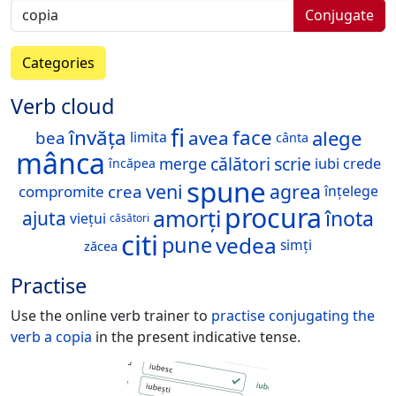
Conjugate
Categories
Verb cloud
fi
învăța
face
alege
avea
bea
limita
cânta
mânca
călători
scrie
merge
iubi
crede
încăpea
spune
veni
agrea
crea
compromite
înțelege
procura
amorți
înota
ajuta
viețui
căsători
citi
vedea
pune
simți
zăcea
Practise
Use the online verb trainer to
practise conjugating the
verb
a copia
in the present indicative tense.