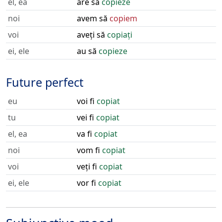
el, ea
are să
copieze
noi
avem să
copiem
voi
aveți să
copiați
ei, ele
au să
copieze
Future perfect
eu
voi fi
copiat
tu
vei fi
copiat
el, ea
va fi
copiat
noi
vom fi
copiat
voi
veți fi
copiat
ei, ele
vor fi
copiat