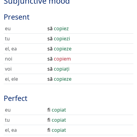
Subjunctive mood
Present
eu
să
copiez
tu
să
copiezi
el, ea
să
copieze
noi
să
copiem
voi
să
copiați
ei, ele
să
copieze
Perfect
eu
fi
copiat
tu
fi
copiat
el, ea
fi
copiat