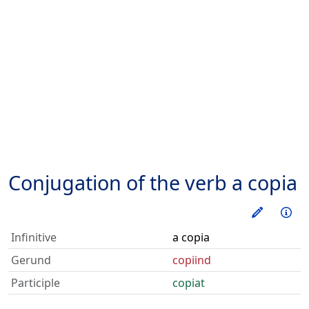
Conjugation of the verb
a copia
Train thi
Inf
Infinitive
a copia
Gerund
copiind
Participle
copiat