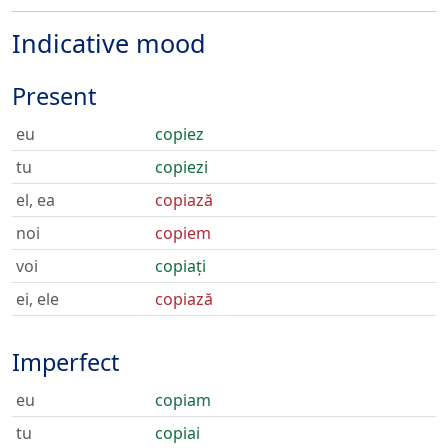
Indicative mood
Present
eu
copiez
tu
copiezi
el, ea
copiază
noi
copiem
voi
copiați
ei, ele
copiază
Imperfect
eu
copiam
tu
copiai