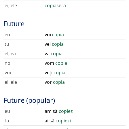
ei, ele
copiaseră
Future
eu
voi
copia
tu
vei
copia
el, ea
va
copia
noi
vom
copia
voi
veți
copia
ei, ele
vor
copia
Future (popular)
eu
am să
copiez
tu
ai să
copiezi