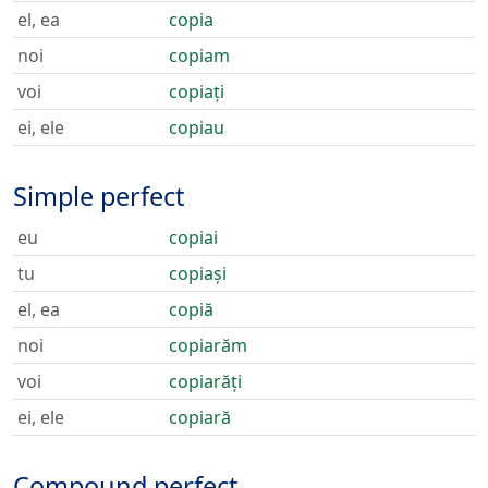
el, ea
copia
noi
copiam
voi
copiați
ei, ele
copiau
Simple perfect
eu
copiai
tu
copiași
el, ea
copiă
noi
copiarăm
voi
copiarăți
ei, ele
copiară
Compound perfect