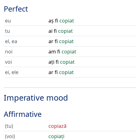
Perfect
eu
aș fi
copiat
tu
ai fi
copiat
el, ea
ar fi
copiat
noi
am fi
copiat
voi
ați fi
copiat
ei, ele
ar fi
copiat
Imperative mood
Affirmative
(tu)
copiază
(voi)
copiați