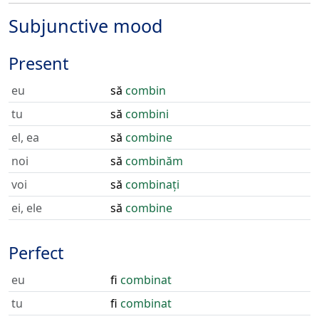
Subjunctive mood
Present
eu
să
combin
tu
să
combini
el, ea
să
combine
noi
să
combinăm
voi
să
combinați
ei, ele
să
combine
Perfect
eu
fi
combinat
tu
fi
combinat