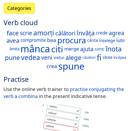
Categories
Verb cloud
amorți
face
învăța
călători
scrie
agrea
crede
procura
avea
bea
iubi
compromite
cânta
înțelege
mânca
citi
înota
ajuta
merge
limita
simți
fi
vedea
pune
alege
veni
viețui
zăcea
căsători
încăpea
spune
crea
Practise
Use the online verb trainer to
practise conjugating the
verb
a combina
in the present indicative tense.