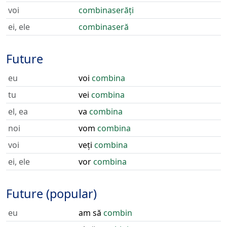
voi
combinaserăți
ei, ele
combinaseră
Future
eu
voi
combina
tu
vei
combina
el, ea
va
combina
noi
vom
combina
voi
veți
combina
ei, ele
vor
combina
Future (popular)
eu
am să
combin