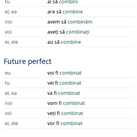
tu
ai să
combini
el, ea
are să
combine
noi
avem să
combinăm
voi
aveți să
combinați
ei, ele
au să
combine
Future perfect
eu
voi fi
combinat
tu
vei fi
combinat
el, ea
va fi
combinat
noi
vom fi
combinat
voi
veți fi
combinat
ei, ele
vor fi
combinat