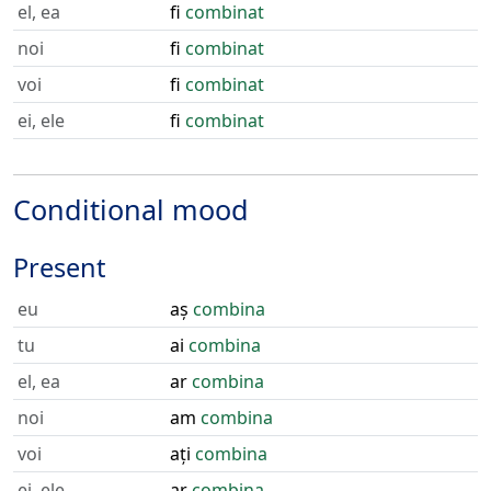
el, ea
fi
combinat
noi
fi
combinat
voi
fi
combinat
ei, ele
fi
combinat
Conditional mood
Present
eu
aș
combina
tu
ai
combina
el, ea
ar
combina
noi
am
combina
voi
ați
combina
ei, ele
ar
combina