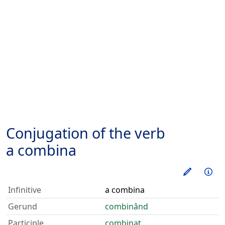
Conjugation of the verb
a combina
Train thi
Inf
Infinitive
a combina
Gerund
combinând
Participle
combinat