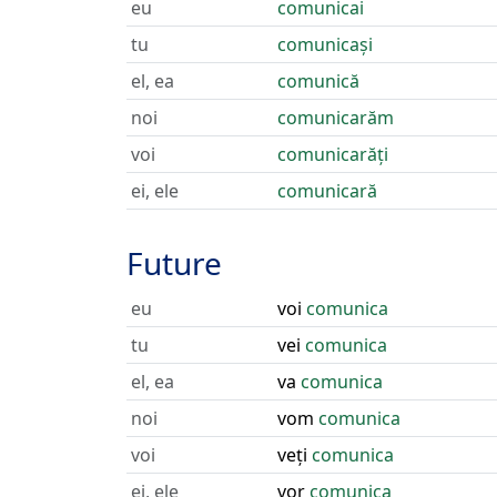
eu
comunicai
tu
comunicași
el, ea
comunică
noi
comunicarăm
voi
comunicarăți
ei, ele
comunicară
Future
eu
voi
comunica
tu
vei
comunica
el, ea
va
comunica
noi
vom
comunica
voi
veți
comunica
ei, ele
vor
comunica