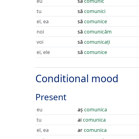
eu
să
comunic
tu
să
comunici
el, ea
să
comunice
noi
să
comunicăm
voi
să
comunicați
ei, ele
să
comunice
Conditional mood
Present
eu
aș
comunica
tu
ai
comunica
el, ea
ar
comunica