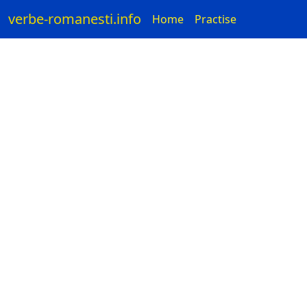
verbe-romanesti.info
Home
Practise