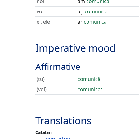
noi
am
comunica
voi
ați
comunica
ei, ele
ar
comunica
Imperative mood
Affirmative
(tu)
comunică
(voi)
comunicați
Translations
Catalan