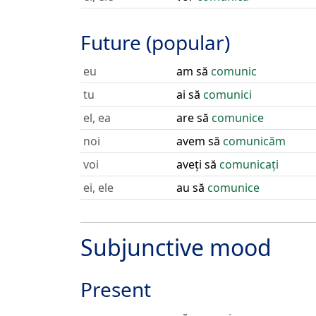
Future (popular)
eu
am să
comunic
tu
ai să
comunici
el, ea
are să
comunice
noi
avem să
comunicăm
voi
aveți să
comunicați
ei, ele
au să
comunice
Subjunctive mood
Present