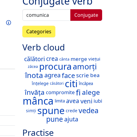
Conjugate verb
Conjugate
Train this verb
Info
Categories
Verb cloud
călători
crea
merge
viețui
cânta
procura
amorți
zăcea
înota
face
agrea
scrie
bea
citi
înțelege
încăpea
căsători
fi
învăța
alege
compromite
mânca
veni
avea
iubi
limita
spune
vedea
simți
crede
pune
ajuta
Practise