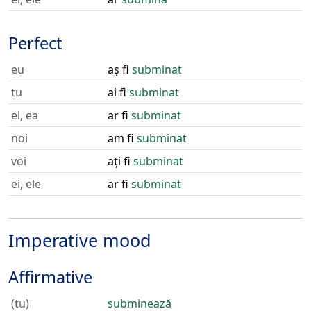
Perfect
eu
aș fi
subminat
tu
ai fi
subminat
el, ea
ar fi
subminat
noi
am fi
subminat
voi
ați fi
subminat
ei, ele
ar fi
subminat
Imperative mood
Affirmative
(tu)
subminează