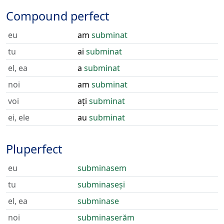
Compound perfect
eu
am
subminat
tu
ai
subminat
el, ea
a
subminat
noi
am
subminat
voi
ați
subminat
ei, ele
au
subminat
Pluperfect
eu
subminasem
tu
subminaseși
el, ea
subminase
noi
subminaserăm