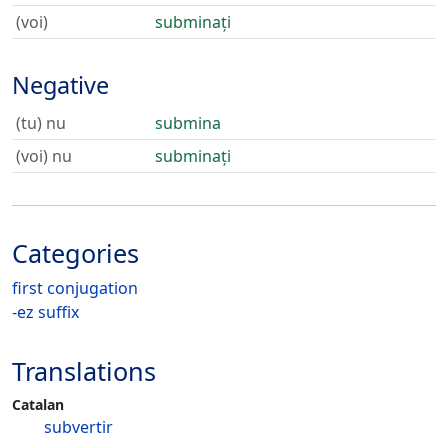
(voi)
subminați
Negative
(tu) nu
submina
(voi) nu
subminați
Categories
first conjugation
-ez suffix
Translations
Catalan
subvertir