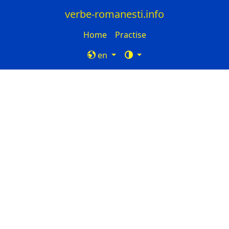
verbe-romanesti.info
Home
Practise
en