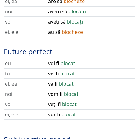
el, ea
are să
blocheze
noi
avem să
blocăm
voi
aveți să
blocați
ei, ele
au să
blocheze
Future perfect
eu
voi fi
blocat
tu
vei fi
blocat
el, ea
va fi
blocat
noi
vom fi
blocat
voi
veți fi
blocat
ei, ele
vor fi
blocat