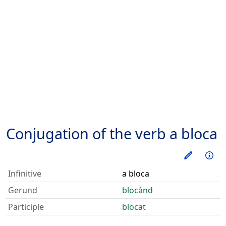
Conjugation of the verb
a bloca
Train thi
Inf
Infinitive
a bloca
Gerund
blocând
Participle
blocat