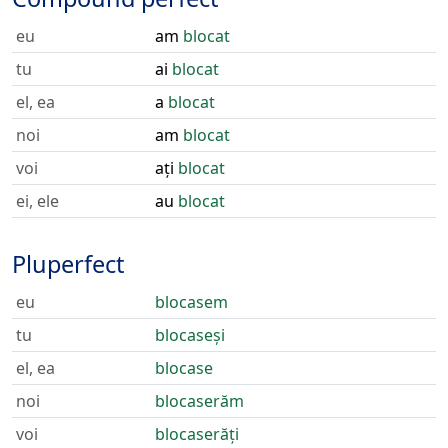
eu
am
blocat
tu
ai
blocat
el, ea
a
blocat
noi
am
blocat
voi
ați
blocat
ei, ele
au
blocat
Pluperfect
eu
blocasem
tu
blocaseși
el, ea
blocase
noi
blocaserăm
voi
blocaserăți