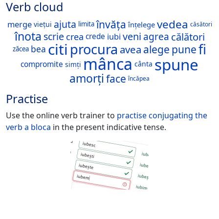
Verb cloud
vedea
învăța
ajuta
merge
viețui
înțelege
limita
căsători
înota
călători
scrie
veni
agrea
crea
iubi
crede
citi
procura
fi
alege
pune
avea
bea
zăcea
mânca
spune
compromite
cânta
simți
amorți
face
încăpea
Practise
Use the online verb trainer to
practise conjugating the
verb
a bloca
in the present indicative tense.