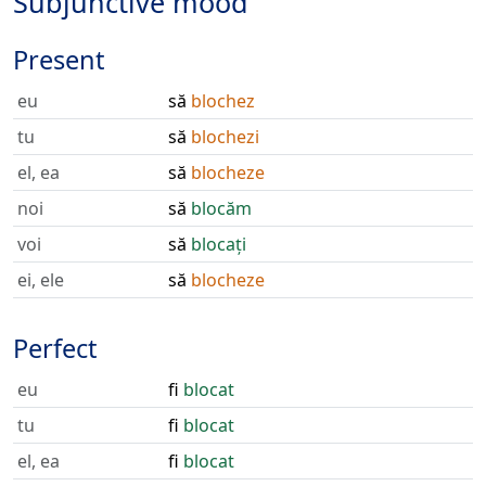
Subjunctive mood
Present
eu
să
blochez
tu
să
blochezi
el, ea
să
blocheze
noi
să
blocăm
voi
să
blocați
ei, ele
să
blocheze
Perfect
eu
fi
blocat
tu
fi
blocat
el, ea
fi
blocat