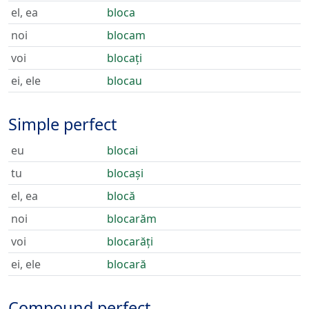
el, ea
bloca
noi
blocam
voi
blocați
ei, ele
blocau
Simple perfect
eu
blocai
tu
blocași
el, ea
blocă
noi
blocarăm
voi
blocarăți
ei, ele
blocară
Compound perfect