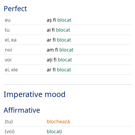
Perfect
eu
aș fi
blocat
tu
ai fi
blocat
el, ea
ar fi
blocat
noi
am fi
blocat
voi
ați fi
blocat
ei, ele
ar fi
blocat
Imperative mood
Affirmative
(tu)
blochează
(voi)
blocați