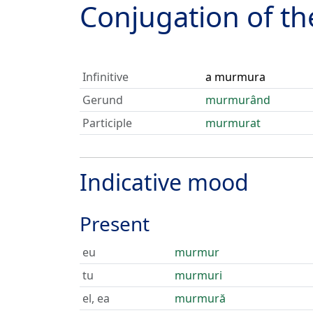
Conjugation of t
Infinitive
a murmura
Gerund
murmurând
Participle
murmurat
Indicative mood
Present
eu
murmur
tu
murmuri
el, ea
murmură