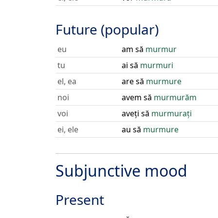
Future (popular)
eu
am să
murmur
tu
ai să
murmuri
el, ea
are să
murmure
noi
avem să
murmurăm
voi
aveți să
murmurați
ei, ele
au să
murmure
Subjunctive mood
Present