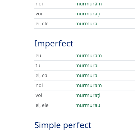
noi
murmurăm
voi
murmurați
ei, ele
murmură
Imperfect
eu
murmuram
tu
murmurai
el, ea
murmura
noi
murmuram
voi
murmurați
ei, ele
murmurau
Simple perfect