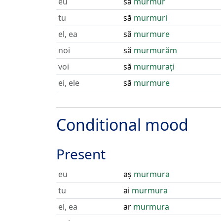
eu
să
murmur
tu
să
murmuri
el, ea
să
murmure
noi
să
murmurăm
voi
să
murmurați
ei, ele
să
murmure
Conditional mood
Present
eu
aș
murmura
tu
ai
murmura
el, ea
ar
murmura