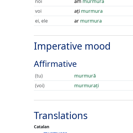
noi
am
murmura
voi
ați
murmura
ei, ele
ar
murmura
Imperative mood
Affirmative
(tu)
murmură
(voi)
murmurați
Translations
Catalan