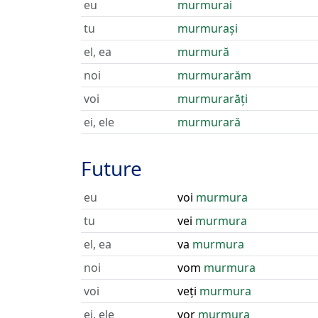
eu
murmurai
tu
murmurași
el, ea
murmură
noi
murmurarăm
voi
murmurarăți
ei, ele
murmurară
Future
eu
voi
murmura
tu
vei
murmura
el, ea
va
murmura
noi
vom
murmura
voi
veți
murmura
ei, ele
vor
murmura