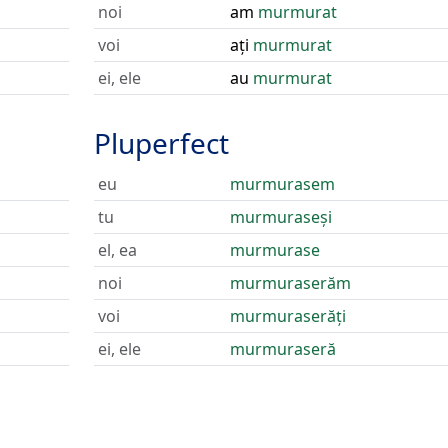
noi
am
murmurat
voi
ați
murmurat
ei, ele
au
murmurat
Pluperfect
eu
murmurasem
tu
murmuraseși
el, ea
murmurase
noi
murmuraserăm
voi
murmuraserăți
ei, ele
murmuraseră