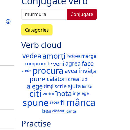
Conjugate verb
Conjugate
Train this verb
Info
Categories
Verb cloud
amorți
vedea
merge
încăpea
face
veni
agrea
compromite
procura
învăța
avea
crede
pune
călători
crea
iubi
alege
ajuta
scrie
simți
limita
citi
înota
viețui
înțelege
mânca
spune
fi
zăcea
bea
căsători
cânta
Practise