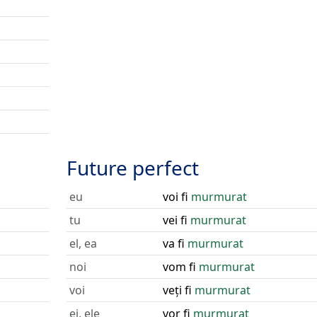
Future perfect
eu
voi fi
murmurat
tu
vei fi
murmurat
el, ea
va fi
murmurat
noi
vom fi
murmurat
voi
veți fi
murmurat
ei, ele
vor fi
murmurat