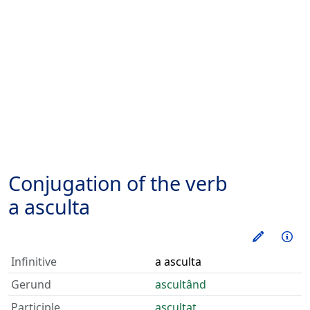
Conjugation of the verb
a asculta
Train thi
Inf
Infinitive
a asculta
Gerund
ascultând
Participle
ascultat