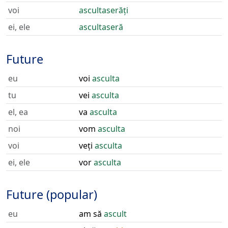
voi
ascultaserăți
ei, ele
ascultaseră
Future
eu
voi
asculta
tu
vei
asculta
el, ea
va
asculta
noi
vom
asculta
voi
veți
asculta
ei, ele
vor
asculta
Future (popular)
eu
am să
ascult