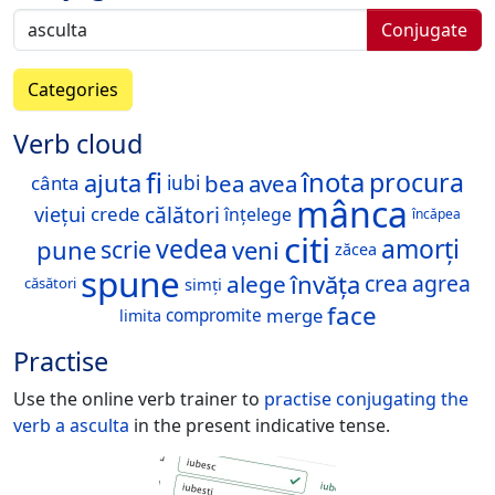
Conjugate
Categories
Verb cloud
fi
înota
procura
ajuta
bea
avea
cânta
iubi
mânca
călători
viețui
crede
înțelege
încăpea
citi
vedea
amorți
pune
veni
scrie
zăcea
spune
învăța
alege
crea
agrea
simți
căsători
face
merge
compromite
limita
Practise
Use the online verb trainer to
practise conjugating the
verb
a asculta
in the present indicative tense.