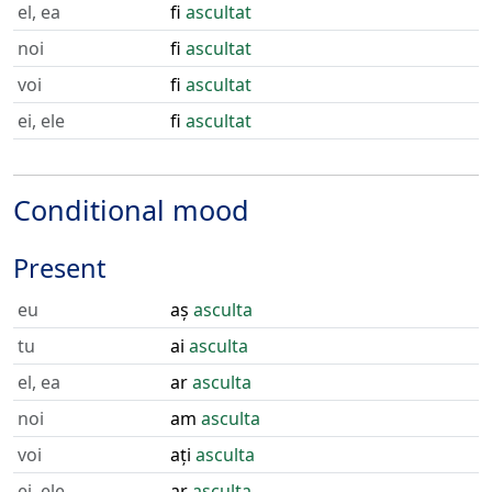
el, ea
fi
ascultat
noi
fi
ascultat
voi
fi
ascultat
ei, ele
fi
ascultat
Conditional mood
Present
eu
aș
asculta
tu
ai
asculta
el, ea
ar
asculta
noi
am
asculta
voi
ați
asculta
ei, ele
ar
asculta