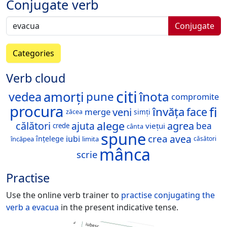
Conjugate verb
Conjugate
Categories
Verb cloud
citi
amorți
înota
vedea
pune
compromite
procura
fi
învăța
face
veni
merge
simți
zăcea
alege
călători
ajuta
agrea
bea
viețui
crede
cânta
spune
avea
crea
iubi
înțelege
încăpea
limita
căsători
mânca
scrie
Practise
Use the online verb trainer to
practise conjugating the
verb
a evacua
in the present indicative tense.