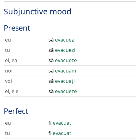
Subjunctive mood
Present
eu
să
evacuez
tu
să
evacuezi
el, ea
să
evacueze
noi
să
evacuăm
voi
să
evacuați
ei, ele
să
evacueze
Perfect
eu
fi
evacuat
tu
fi
evacuat