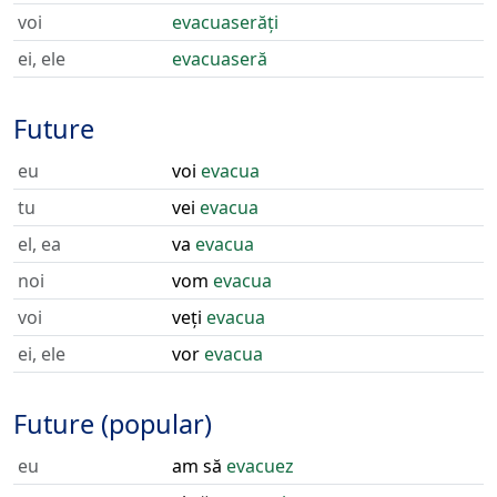
voi
evacuaserăți
ei, ele
evacuaseră
Future
eu
voi
evacua
tu
vei
evacua
el, ea
va
evacua
noi
vom
evacua
voi
veți
evacua
ei, ele
vor
evacua
Future (popular)
eu
am să
evacuez