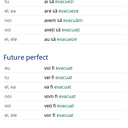
tu
ai să
evacuezi
el, ea
are să
evacueze
noi
avem să
evacuăm
voi
aveți să
evacuați
ei, ele
au să
evacueze
Future perfect
eu
voi fi
evacuat
tu
vei fi
evacuat
el, ea
va fi
evacuat
noi
vom fi
evacuat
voi
veți fi
evacuat
ei, ele
vor fi
evacuat