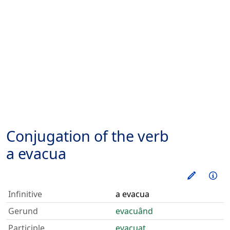
Conjugation of the verb
a evacua
Train thi
Inf
Infinitive
a evacua
Gerund
evacuând
Participle
evacuat