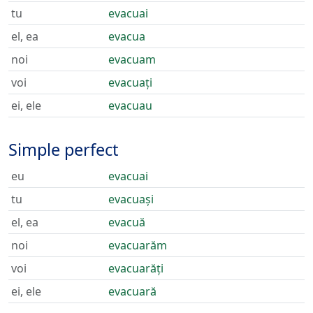
tu
evacuai
el, ea
evacua
noi
evacuam
voi
evacuați
ei, ele
evacuau
Simple perfect
eu
evacuai
tu
evacuași
el, ea
evacuă
noi
evacuarăm
voi
evacuarăți
ei, ele
evacuară