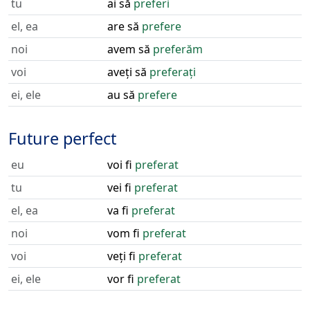
tu
ai să
preferi
el, ea
are să
prefere
noi
avem să
preferăm
voi
aveți să
preferați
ei, ele
au să
prefere
Future perfect
eu
voi fi
preferat
tu
vei fi
preferat
el, ea
va fi
preferat
noi
vom fi
preferat
voi
veți fi
preferat
ei, ele
vor fi
preferat