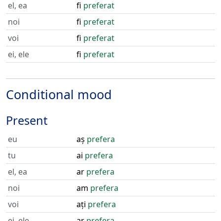
el, ea
fi
preferat
noi
fi
preferat
voi
fi
preferat
ei, ele
fi
preferat
Conditional mood
Present
eu
aș
prefera
tu
ai
prefera
el, ea
ar
prefera
noi
am
prefera
voi
ați
prefera
ei, ele
ar
prefera