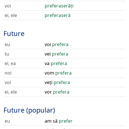
voi
preferaserăți
ei, ele
preferaseră
Future
eu
voi
prefera
tu
vei
prefera
el, ea
va
prefera
noi
vom
prefera
voi
veți
prefera
ei, ele
vor
prefera
Future (popular)
eu
am să
prefer