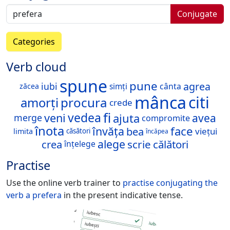
Conjugate
Categories
Verb cloud
spune
pune
agrea
iubi
cânta
simți
zăcea
mânca
citi
procura
amorți
crede
fi
vedea
ajuta
veni
avea
merge
compromite
înota
face
învăța
bea
viețui
limita
căsători
încăpea
alege
crea
scrie
călători
înțelege
Practise
Use the online verb trainer to
practise conjugating the
verb
a prefera
in the present indicative tense.