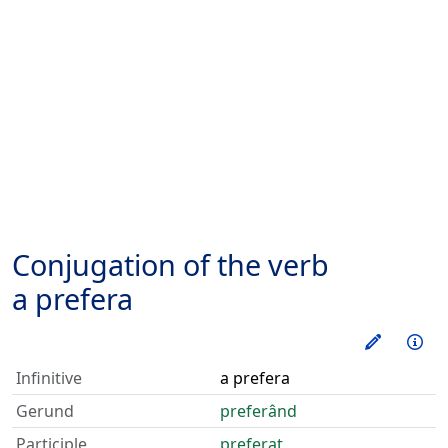
Conjugation of the verb
a prefera
Train thi
Inf
Infinitive
a prefera
Gerund
preferând
Participle
preferat