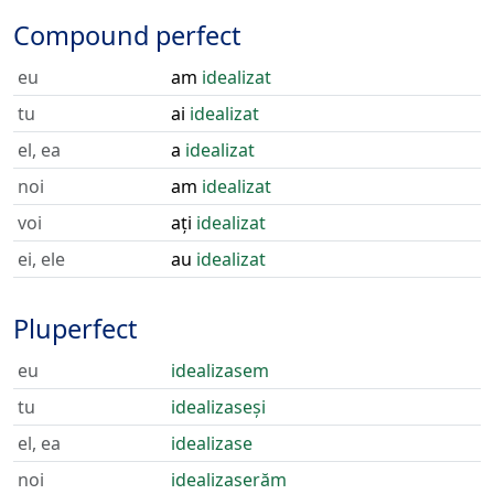
Compound perfect
eu
am
idealizat
tu
ai
idealizat
el, ea
a
idealizat
noi
am
idealizat
voi
ați
idealizat
ei, ele
au
idealizat
Pluperfect
eu
idealizasem
tu
idealizaseși
el, ea
idealizase
noi
idealizaserăm