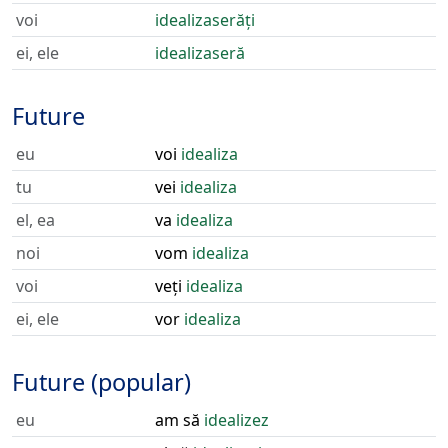
voi
idealizaserăți
ei, ele
idealizaseră
Future
eu
voi
idealiza
tu
vei
idealiza
el, ea
va
idealiza
noi
vom
idealiza
voi
veți
idealiza
ei, ele
vor
idealiza
Future (popular)
eu
am să
idealizez