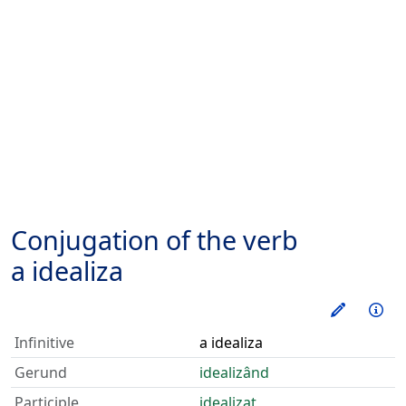
Conjugation of the verb
a idealiza
Train thi
Inf
Infinitive
a idealiza
Gerund
idealizând
Participle
idealizat