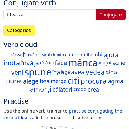
Conjugate verb
Conjugate
Categories
Verb cloud
fi
ajuta
iubi
compromite
simți
zăcea
limita
încăpea
mânca
înota
face
învăța
scrie
viețui
căsători
spune
vedea
veni
avea
înțelege
cânta
citi
procura
pune
alege
bea
agrea
merge
amorți
călători
crea
crede
Practise
Use the online verb trainer to
practise conjugating the
verb
a idealiza
in the present indicative tense.