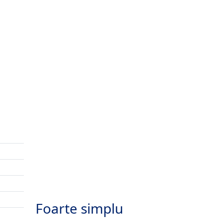
Foarte simplu