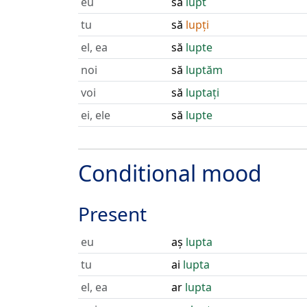
eu
să
lupt
tu
să
lupți
el, ea
să
lupte
noi
să
luptăm
voi
să
luptați
ei, ele
să
lupte
Conditional mood
Present
eu
aș
lupta
tu
ai
lupta
el, ea
ar
lupta