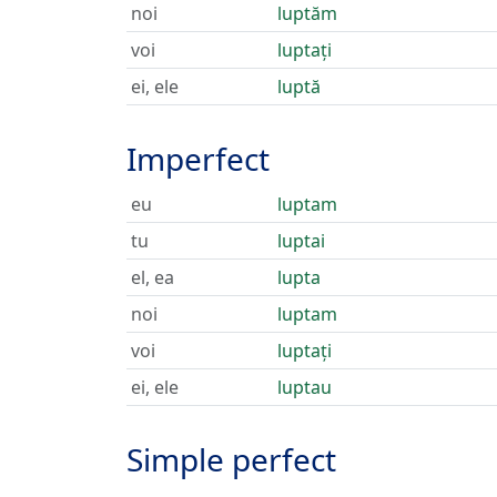
noi
luptăm
voi
luptați
ei, ele
luptă
Imperfect
eu
luptam
tu
luptai
el, ea
lupta
noi
luptam
voi
luptați
ei, ele
luptau
Simple perfect