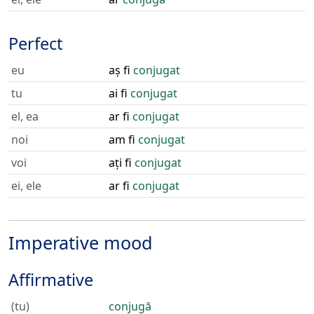
Perfect
eu
aș fi
conjugat
tu
ai fi
conjugat
el, ea
ar fi
conjugat
noi
am fi
conjugat
voi
ați fi
conjugat
ei, ele
ar fi
conjugat
Imperative mood
Affirmative
(tu)
conjugă