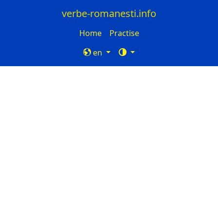
verbe-romanesti.info
Home
Practise
en