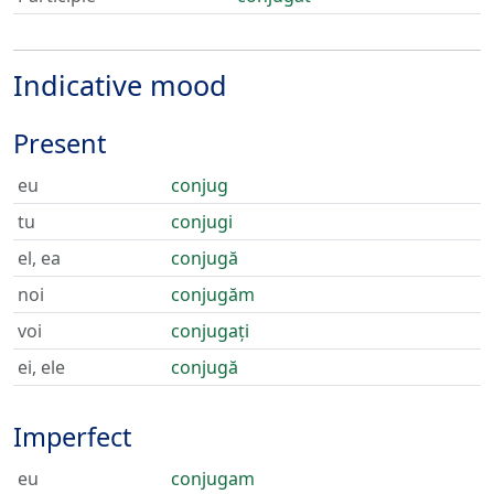
Indicative mood
Present
eu
conjug
tu
conjugi
el, ea
conjugă
noi
conjugăm
voi
conjugați
ei, ele
conjugă
Imperfect
eu
conjugam