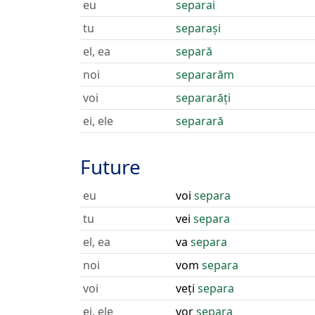
eu
separai
tu
separași
el, ea
separă
noi
separarăm
voi
separarăți
ei, ele
separară
Future
eu
voi
separa
tu
vei
separa
el, ea
va
separa
noi
vom
separa
voi
veți
separa
ei, ele
vor
separa