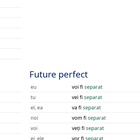
Future perfect
eu
voi fi
separat
tu
vei fi
separat
el, ea
va fi
separat
noi
vom fi
separat
voi
veți fi
separat
ei, ele
vor fi
separat