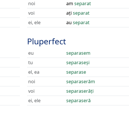
noi
am
separat
voi
ați
separat
ei, ele
au
separat
Pluperfect
eu
separasem
tu
separaseși
el, ea
separase
noi
separaserăm
voi
separaserăți
ei, ele
separaseră