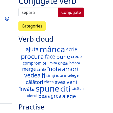
Conjugate verb
Conjugate
Train this verb
Info
Categories
Verb cloud
mânca
ajuta
scrie
procura
pune
face
crede
crea
compromite
limita
încăpea
amorți
înota
merge
cânta
fi
vedea
iubi
înțelege
simți
călători
avea
veni
zăcea
spune
citi
învăța
căsători
alege
bea
agrea
viețui
Practise