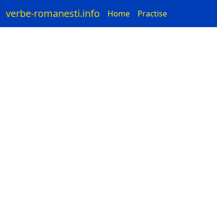
verbe-romanesti.info
Home
Practise