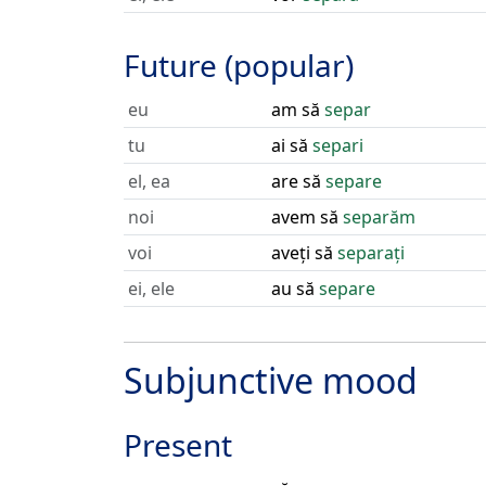
Future (popular)
eu
am să
separ
tu
ai să
separi
el, ea
are să
separe
noi
avem să
separăm
voi
aveți să
separați
ei, ele
au să
separe
Subjunctive mood
Present