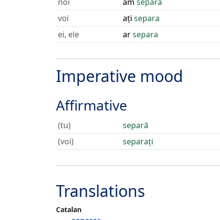
noi
am
separa
voi
ați
separa
ei, ele
ar
separa
Imperative mood
Affirmative
(tu)
separă
(voi)
separați
Translations
Catalan