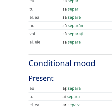
eu
să
separ
tu
să
separi
el, ea
să
separe
noi
să
separăm
voi
să
separați
ei, ele
să
separe
Conditional mood
Present
eu
aș
separa
tu
ai
separa
el, ea
ar
separa