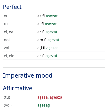
Perfect
eu
aș fi
așezat
tu
ai fi
așezat
el, ea
ar fi
așezat
noi
am fi
așezat
voi
ați fi
așezat
ei, ele
ar fi
așezat
Imperative mood
Affirmative
(tu)
așază
,
așează
(voi)
așezați