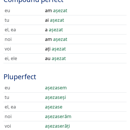
eu
am
așezat
tu
ai
așezat
el, ea
a
așezat
noi
am
așezat
voi
ați
așezat
ei, ele
au
așezat
Pluperfect
eu
așezasem
tu
așezaseși
el, ea
așezase
noi
așezaserăm
voi
așezaserăți