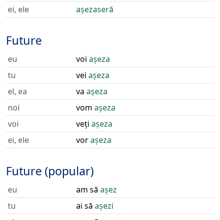
ei, ele
așezaseră
Future
eu
voi
așeza
tu
vei
așeza
el, ea
va
așeza
noi
vom
așeza
voi
veți
așeza
ei, ele
vor
așeza
Future (popular)
eu
am să
așez
tu
ai să
așezi