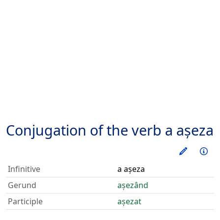
Conjugation of the verb
a așeza
Train thi
Inf
Infinitive
a așeza
Gerund
așezând
Participle
așezat