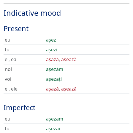
Indicative mood
Present
eu
așez
tu
așezi
el, ea
așază
,
așează
noi
așezăm
voi
așezați
ei, ele
așază
,
așează
Imperfect
eu
așezam
tu
așezai