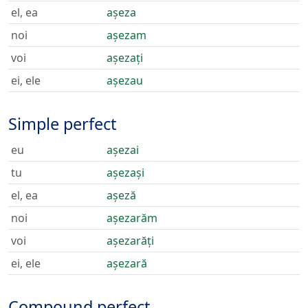
el, ea
așeza
noi
așezam
voi
așezați
ei, ele
așezau
Simple perfect
eu
așezai
tu
așezași
el, ea
așeză
noi
așezarăm
voi
așezarăți
ei, ele
așezară
Compound perfect