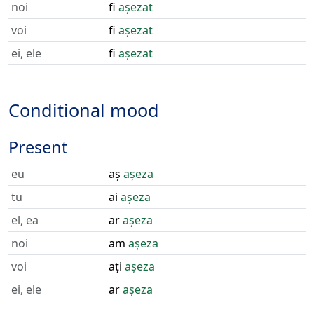
noi
fi
așezat
voi
fi
așezat
ei, ele
fi
așezat
Conditional mood
Present
eu
aș
așeza
tu
ai
așeza
el, ea
ar
așeza
noi
am
așeza
voi
ați
așeza
ei, ele
ar
așeza