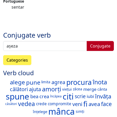
Portuguese
sentar
Conjugate verb
Conjugate
Categories
Verb cloud
procura
înota
alege
pune
agrea
limita
amorți
călători
ajuta
merge
viețui
cânta
zăcea
spune
citi
învăța
scrie
bea
crea
iubi
încăpea
fi
vedea
face
veni
avea
crede
compromite
căsători
mânca
înțelege
simți