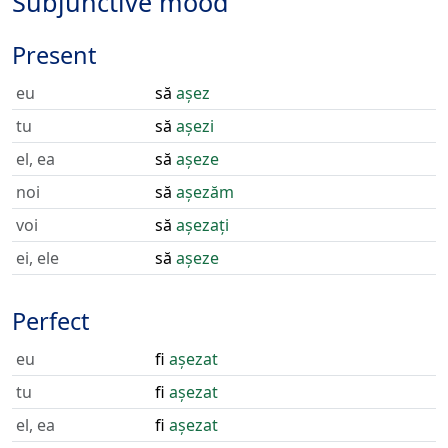
Subjunctive mood
Present
eu
să
așez
tu
să
așezi
el, ea
să
așeze
noi
să
așezăm
voi
să
așezați
ei, ele
să
așeze
Perfect
eu
fi
așezat
tu
fi
așezat
el, ea
fi
așezat