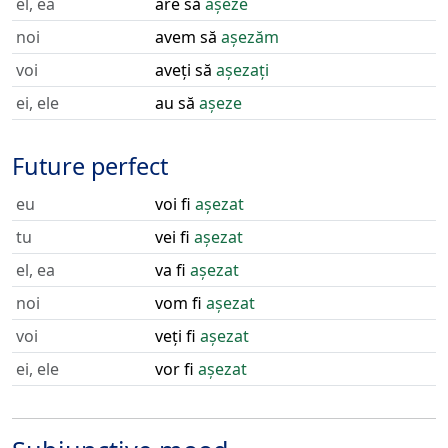
el, ea
are să
așeze
noi
avem să
așezăm
voi
aveți să
așezați
ei, ele
au să
așeze
Future perfect
eu
voi fi
așezat
tu
vei fi
așezat
el, ea
va fi
așezat
noi
vom fi
așezat
voi
veți fi
așezat
ei, ele
vor fi
așezat