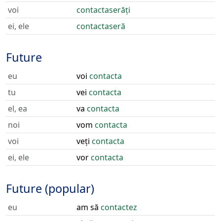
voi
contactaserăți
ei, ele
contactaseră
Future
eu
voi
contacta
tu
vei
contacta
el, ea
va
contacta
noi
vom
contacta
voi
veți
contacta
ei, ele
vor
contacta
Future (popular)
eu
am să
contactez