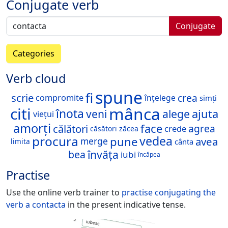
Conjugate verb
Conjugate
Categories
Verb cloud
spune
fi
scrie
crea
înțelege
compromite
simți
mânca
citi
înota
veni
alege
ajuta
viețui
amorți
face
călători
agrea
crede
zăcea
căsători
procura
vedea
pune
avea
merge
cânta
limita
învăța
bea
iubi
încăpea
Practise
Use the online verb trainer to
practise conjugating the
verb
a contacta
in the present indicative tense.