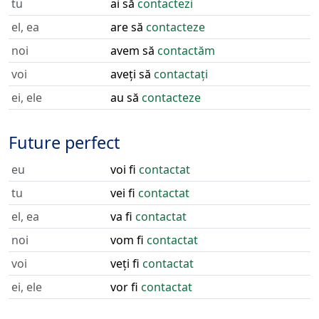
tu
ai să
contactezi
el, ea
are să
contacteze
noi
avem să
contactăm
voi
aveți să
contactați
ei, ele
au să
contacteze
Future perfect
eu
voi fi
contactat
tu
vei fi
contactat
el, ea
va fi
contactat
noi
vom fi
contactat
voi
veți fi
contactat
ei, ele
vor fi
contactat