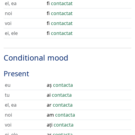
el, ea
fi
contactat
noi
fi
contactat
voi
fi
contactat
ei, ele
fi
contactat
Conditional mood
Present
eu
aș
contacta
tu
ai
contacta
el, ea
ar
contacta
noi
am
contacta
voi
ați
contacta
ei, ele
ar
contacta