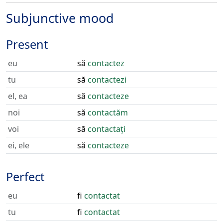
Subjunctive mood
Present
eu
să
contactez
tu
să
contactezi
el, ea
să
contacteze
noi
să
contactăm
voi
să
contactați
ei, ele
să
contacteze
Perfect
eu
fi
contactat
tu
fi
contactat