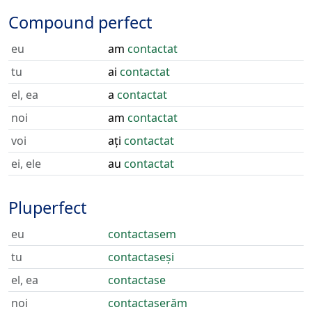
Compound perfect
eu
am
contactat
tu
ai
contactat
el, ea
a
contactat
noi
am
contactat
voi
ați
contactat
ei, ele
au
contactat
Pluperfect
eu
contactasem
tu
contactaseși
el, ea
contactase
noi
contactaserăm